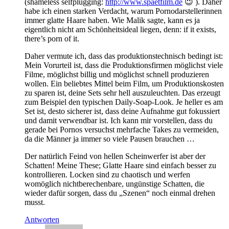
(shameless selfplugging:
http://www.spaetfilm.de
😉 ). Daher
habe ich einen starken Verdacht, warum Pornodarstellerinnen
immer glatte Haare haben. Wie Malik sagte, kann es ja
eigentlich nicht am Schönheitsideal liegen, denn: if it exists,
there’s porn of it.
Daher vermute ich, dass das produktionstechnisch bedingt ist:
Mein Vorurteil ist, dass die Produktionsfirmen möglichst viele
Filme, möglichst billig und möglichst schnell produzieren
wollen. Ein beliebtes Mittel beim Film, um Produktionskosten
zu sparen ist, deine Sets sehr hell auszuleuchten. Das erzeugt
zum Beispiel den typischen Daily-Soap-Look. Je heller es am
Set ist, desto sicherer ist, dass deine Aufnahme gut fokussiert
und damit verwendbar ist. Ich kann mir vorstellen, dass du
gerade bei Pornos versuchst mehrfache Takes zu vermeiden,
da die Männer ja immer so viele Pausen brauchen …
Der natürlich Feind von hellen Scheinwerfer ist aber der
Schatten! Meine These; Glatte Haare sind einfach besser zu
kontrollieren. Locken sind zu chaotisch und werfen
womöglich nichtberechenbare, ungünstige Schatten, die
wieder dafür sorgen, dass du „Szenen“ noch einmal drehen
musst.
Antworten