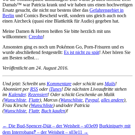
Damals™ war Patricia krank und wir haben uns einen hochwertigen
Ersatz gesucht, die nicht nur bestens über das
Gefahrengebiet in
Berlin
und Comics Bescheid weiß, sondern uns gleich auch noch
einen Aircheck (quasi eine Blattkritik für Audio) gegeben hat.
Meine Damen & Herren heißen Sie bitte herzlich mit uns
willkommen:
Creohn
!
Ansonsten ging es noch um Pokémon Go, Porn-Frisuren und es
wurde abschließend festgestellt:
Es ist nicht zu spät
! Aber hören Sie
am Besten selbst…
Veröffentlicht am 24. August 2016.
Und jetzt: Schreibt uns
Kommentare
oder schickt uns
Mails
!
Abonniert per
RSS
oder
iTunes
! Die nächsten Liveauftritte stehen
im
Kalender
.
Rezensiert
! Oder schickt Geschenke an Malik
(
Wunschliste,
Flattr
), Marcus (
Wunschliste
,
Paypal
,
alles andere
),
Frau Kirsche (
Wunschliste
) und/oder Patricia
(
Wunschliste
,
Flattr
,
Buch kaufen
)!
Beitragsnavigation
←
Die Bud-Spencer-Diät – der Weisheit – s03e09
Burkiniparty mit
dem Interrobang‽ – der Weisheit – s03e11
→