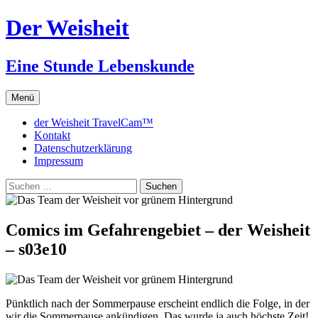
Zum
Der Weisheit
Inhalt
springen
Eine Stunde Lebenskunde
Menü
der Weisheit TravelCam™
Kontakt
Datenschutzerklärung
Impressum
Suchen
nach:
Comics im Gefahrengebiet – der Weisheit
– s03e10
Pünktlich nach der Sommerpause erscheint endlich die Folge, in der
wir die Sommerpause ankündigen. Das wurde ja auch höchste Zeit!