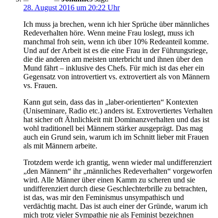
28. August 2016 um 20:22 Uhr
Ich muss ja brechen, wenn ich hier Sprüche über männliches
Redeverhalten höre. Wenn meine Frau loslegt, muss ich
manchmal froh sein, wenn ich über 10% Redeanteil komme.
Und auf der Arbeit ist es die eine Frau in der Führungsriege,
die die anderen am meisten unterbricht und ihnen über den
Mund fährt – inklusive des Chefs. Für mich ist das eher ein
Gegensatz von introvertiert vs. extrovertiert als von Männern
vs. Frauen.
Kann gut sein, dass das in „laber-orientierten“ Kontexten
(Uniseminare, Radio etc.) anders ist. Extrovertiertes Verhalten
hat sicher oft Ähnlichkeit mit Dominanzverhalten und das ist
wohl traditionell bei Männern stärker ausgeprägt. Das mag
auch ein Grund sein, warum ich im Schnitt lieber mit Frauen
als mit Männern arbeite.
Trotzdem werde ich grantig, wenn wieder mal undifferenziert
„den Männern“ ihr „männliches Redeverhalten“ vorgeworfen
wird. Alle Männer über einen Kamm zu scheren und sie
undifferenziert durch diese Geschlechterbrille zu betrachten,
ist das, was mir den Feminismus unsympathisch und
verdächtig macht. Das ist auch einer der Gründe, warum ich
mich trotz vieler Sympathie nie als Feminist bezeichnen