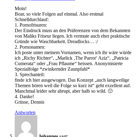
Moin!
Boar, so viele Folgen auf einmal. Also erstmal
Schnelldurchlauf:
1. Pornofrisuren:
Der Eindruck muss an den Präferenzen von dem Bekannten
von Maliks Friseur liegen. Ich vermute auch eher praktische
Gründe wie Waschbarkeit. Dreadlocks… :/
2. Pornonamen:
Ich poste unter meinem Vornamen, wenn ich ihr wäre würde
ich „Richy Richter“, „Marlick ‚The Parrot‘ Aziz“, „Patricia
Cumerata“ oder „Frau Pflaume“ heissen. Anonymisierte
Spezialfolge *zwinkernder Zaunpfahl*
3. Sprechanteil:
finde ich hier ausgewogen. Das Konzept „auch langweilige
Themen hören weil die Folge so kurz ist“ geht exzellent auf.
Manchmal leider sehr abrupt, aber halb so wild. 🙂
4. Danke!
Grüsse, Dennis
Antworten
Johannes
sagt: