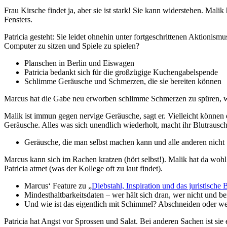
Frau Kirsche findet ja, aber sie ist stark! Sie kann widerstehen. Mal
Fensters.
Patricia gesteht: Sie leidet ohnehin unter fortgeschrittenen Aktionis
Computer zu sitzen und Spiele zu spielen?
Planschen in Berlin und Eiswagen
Patricia bedankt sich für die großzügige Kuchengabelspende
Schlimme Geräusche und Schmerzen, die sie bereiten können
Marcus hat die Gabe neu erworben schlimme Schmerzen zu spüren, 
Malik ist immun gegen nervige Geräusche, sagt er. Vielleicht können
Geräusche. Alles was sich unendlich wiederholt, macht ihr Blutrausch
Geräusche, die man selbst machen kann und alle anderen nicht
Marcus kann sich im Rachen kratzen (hört selbst!). Malik hat da wohl
Patricia atmet (was der Kollege oft zu laut findet).
Marcus‘ Feature zu „
Diebstahl, Inspiration und das juristische
Mindesthaltbarkeitsdaten – wer hält sich dran, wer nicht und b
Und wie ist das eigentlich mit Schimmel? Abschneiden oder w
Patricia hat Angst vor Sprossen und Salat. Bei anderen Sachen ist si