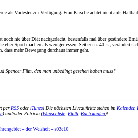
gerne als Vortester zur Verfügung. Frau Kirsche achtet nicht aufs Haltba
t noch nie über Diät nachgedacht, bestenfalls mal über gesündere Ern
her Sport machen als weniger essen. Seit er ca. 40 ist, verändert sich
lich, dass mehr Bewegung durchaus immer geht.
 Bud Spencer Film, den man unbedingt gesehen haben muss?
rt per
RSS
oder
iTunes
! Die nächsten Liveauftritte stehen im
Kalender
.
te
) und/oder Patricia (
Wunschliste
,
Flattr
,
Buch kaufen
)!
hrengebiet – der Weisheit – s03e10
→