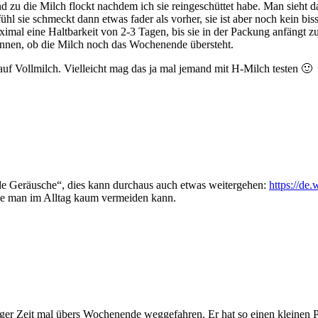
und zu die Milch flockt nachdem ich sie reingeschüttet habe. Man sieh
hl sie schmeckt dann etwas fader als vorher, sie ist aber noch kein bis
aximal eine Haltbarkeit von 2-3 Tagen, bis sie in der Packung anfängt 
önnen, ob die Milch noch das Wochenende übersteht.
auf Vollmilch. Vielleicht mag das ja mal jemand mit H-Milch testen 🙂
nde Geräusche“, dies kann durchaus auch etwas weitergehen:
https://de
e man im Alltag kaum vermeiden kann.
ger Zeit mal übers Wochenende weggefahren. Er hat so einen kleinen Pie