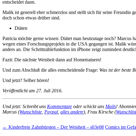
entscheidet dann.
Malik ist generell eher schmerzlos und stellt sich für seine Freundin 
doch schon etwas drüber sind.
Diäten
Patricia möchte gerne wissen: Diätet man heutzutage noch? Marcus ha
wegen eines Forschungsprojekts in die USA gegangen ist. Malik würde e
anders an. Die Schrittzählefunktion im iPhone zeigt zumindest deut
Fazit: Die nächste Weisheit dann auf Hometrainern!
Und zum Abschluß die alles entscheidende Frage:
Was ist der beste
Und jetzt? Selber hören!
Veröffentlicht am 27. Juli 2016.
Und jetzt: Schreibt uns
Kommentare
oder schickt uns
Mails
! Abonnie
Marcus (
Wunschliste
,
Paypal
,
alles andere
), Frau Kirsche (
Wunschlis
Beitragsnavigation
←
Kinderfreie Zahnbürsten – Der Weisheit – s03e08
Comics im Gefa