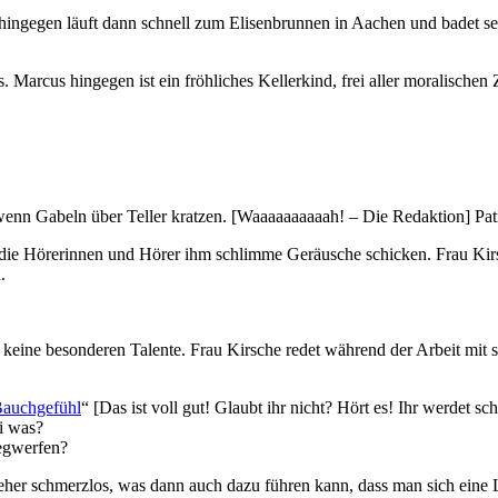
ik hingegen läuft dann schnell zum Elisenbrunnen in Aachen und badet s
mus. Marcus hingegen ist ein fröhliches Kellerkind, frei aller moralis
wenn Gabeln über Teller kratzen. [Waaaaaaaaaah! – Die Redaktion]
 die Hörerinnen und Hörer ihm schlimme Geräusche schicken. Frau Kirs
.
 keine besonderen Talente. Frau Kirsche redet während der Arbeit mit s
 Bauchgefühl
“ [Das ist voll gut! Glaubt ihr nicht? Hört es! Ihr werdet s
ei was?
egwerfen?
e eher schmerzlos, was dann auch dazu führen kann, dass man sich eine