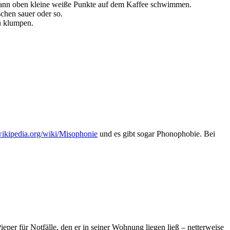
t dann oben kleine weiße Punkte auf dem Kaffee schwimmen.
schen sauer oder so.
zu klumpen.
.wikipedia.org/wiki/Misophonie
und es gibt sogar Phonophobie. Bei
per für Notfälle, den er in seiner Wohnung liegen ließ – netterweise