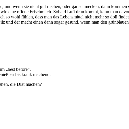
beäuge, und wenn sie nicht gut riechen, oder gar schmecken, dann komm
ll wie eine offene Frischmilch. Sobald Luft dran kommt, kann man dav
ch so wohl fühlen, dass man das Lebensmittel nicht mehr so doll findet
Pilz und der macht einen dann sogar gesund, wenn man den grünblauen J
um „best before“.
genießbar bis krank machend.
ehen, die Diät machen?