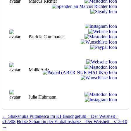
Marcus Richter
Patricia Cammarata
Malik Aziz
Julia Hahmann
Beitragsnavigation
←
Shakshuka Puttanesca im KI-Bauchgefühl – Der Weisheit –
s12e08
Heiße Scham in der Einbahnstraße – Der Weisheit – s12e10
→