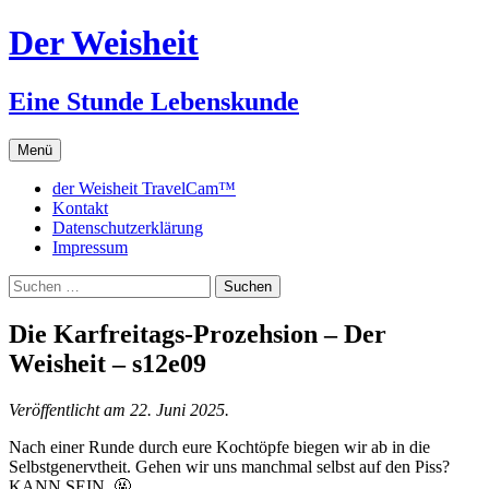
Zum
Der Weisheit
Inhalt
springen
Eine Stunde Lebenskunde
Menü
der Weisheit TravelCam™
Kontakt
Datenschutzerklärung
Impressum
Suchen
nach:
Die Karfreitags-Prozehsion – Der
Weisheit – s12e09
Veröffentlicht am 22. Juni 2025.
Nach einer Runde durch eure Kochtöpfe biegen wir ab in die
Selbstgenervtheit. Gehen wir uns manchmal selbst auf den Piss?
KANN SEIN. 🤬