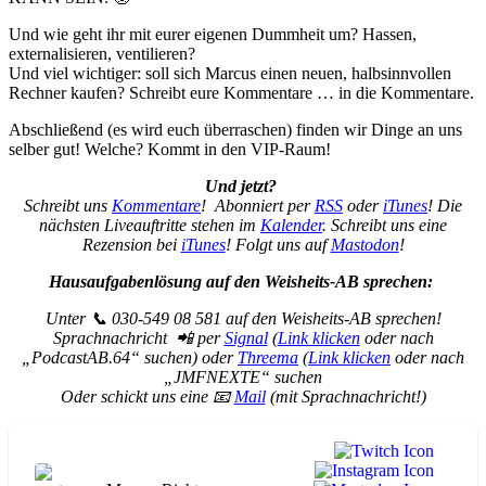
Und wie geht ihr mit eurer eigenen Dummheit um? Hassen,
externalisieren, ventilieren?
Und viel wichtiger: soll sich Marcus einen neuen, halbsinnvollen
Rechner kaufen? Schreibt eure Kommentare … in die Kommentare.
Abschließend (es wird euch überraschen) finden wir Dinge an uns
selber gut! Welche? Kommt in den VIP-Raum!
Und jetzt?
Schreibt uns
Kommentare
! Abonniert per
RSS
oder
iTunes
! Die
nächsten Liveauftritte stehen im
Kalender
. Schreibt uns eine
Rezension bei
iTunes
! Folgt uns auf
Mastodon
!
Hausaufgabenlösung auf den Weisheits-AB sprechen:
Unter 📞 030-549 08 581 auf den Weisheits-AB sprechen!
Sprachnachricht 📲 per
Signal
(
Link klicken
oder nach
„PodcastAB.64“ suchen) oder
Threema
(
Link klicken
oder nach
„JMFNEXTE“ suchen
Oder schickt uns eine 📧
Mail
(mit Sprachnachricht!)