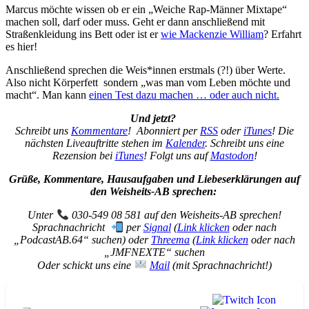
Marcus möchte wissen ob er ein „Weiche Rap-Männer Mixtape“
machen soll, darf oder muss. Geht er dann anschließend mit
Straßenkleidung ins Bett oder ist er
wie Mackenzie William
? Erfahrt
es hier!
Anschließend sprechen die Weis*innen erstmals (?!) über Werte.
Also nicht Körperfett sondern „was man vom Leben möchte und
macht“. Man kann
einen Test dazu machen … oder auch nicht.
Und jetzt?
Schreibt uns
Kommentare
! Abonniert per
RSS
oder
iTunes
! Die
nächsten Liveauftritte stehen im
Kalender
. Schreibt uns eine
Rezension bei
iTunes
! Folgt uns auf
Mastodon
!
Grüße, Kommentare, Hausaufgaben und Liebeserklärungen auf
den Weisheits-AB sprechen:
Unter
030-549 08 581 auf den Weisheits-AB sprechen!
Sprachnachricht
per
Signal
(
Link klicken
oder nach
„PodcastAB.64“ suchen) oder
Threema
(
Link klicken
oder nach
„JMFNEXTE“ suchen
Oder schickt uns eine
Mail
(mit Sprachnachricht!)