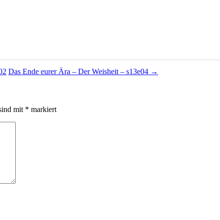
02
Das Ende eurer Ära – Der Weisheit – s13e04
→
sind mit
*
markiert