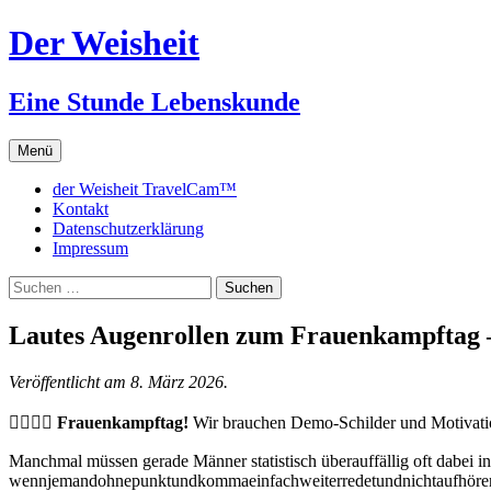
Zum
Der Weisheit
Inhalt
springen
Eine Stunde Lebenskunde
Menü
der Weisheit TravelCam™
Kontakt
Datenschutzerklärung
Impressum
Suchen
nach:
Lautes Augenrollen zum Frauenkampftag –
Veröffentlicht am 8. März 2026.
❤️‍🔥💪🏻 Frauenkampftag!
Wir brauchen Demo-Schilder und Motivation
Manchmal müssen gerade Männer statistisch überauffällig oft dabei 
wennjemandohnepunktundkommaeinfachweiterredetundnichtaufhörenwil