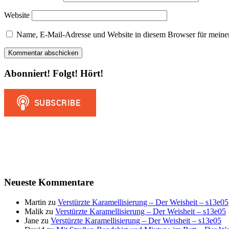
Website
Name, E-Mail-Adresse und Website in diesem Browser für meine
Abonniert! Folgt! Hört!
Neueste Kommentare
Martin
zu
Verstürzte Karamellisierung – Der Weisheit – s13e05
Malik
zu
Verstürzte Karamellisierung – Der Weisheit – s13e05
Jane
zu
Verstürzte Karamellisierung – Der Weisheit – s13e05