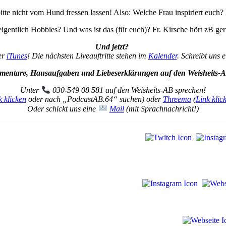
e nicht vom Hund fressen lassen! Also: Welche Frau inspiriert euch? 
gentlich Hobbies? Und was ist das (für euch)? Fr. Kirsche hört zB ge
Und jetzt?
er
iTunes
! Die nächsten Liveauftritte stehen im
Kalender
. Schreibt uns 
entare, Hausaufgaben und Liebeserklärungen auf den Weisheits-A
Unter
030-549 08 581 auf den Weisheits-AB sprechen!
k klicken
oder nach „PodcastAB.64“ suchen) oder
Threema
(
Link klic
Oder schickt uns eine
Mail
(mit Sprachnachricht!)