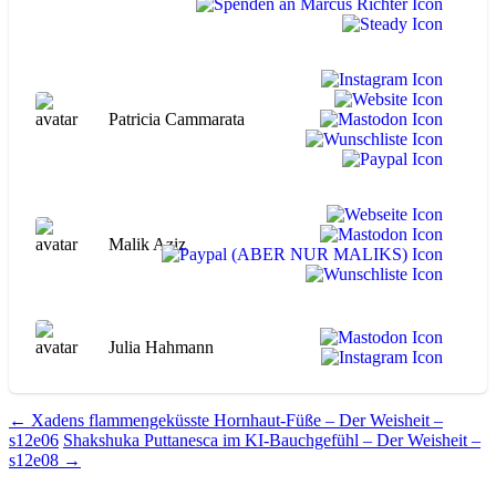
Patricia Cammarata
Malik Aziz
Julia Hahmann
Beitragsnavigation
←
Xadens flammengeküsste Hornhaut-Füße – Der Weisheit –
s12e06
Shakshuka Puttanesca im KI-Bauchgefühl – Der Weisheit –
s12e08
→