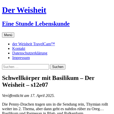
Zum
Der Weisheit
Inhalt
springen
Eine Stunde Lebenskunde
Menü
der Weisheit TravelCam™
Kontakt
Datenschutzerklärung
Impressum
Suchen
nach:
Schwellkörper mit Basilikum – Der
Weisheit – s12e07
Veröffentlicht am 17. April 2025.
Die Penny-Drachen tragen uns in die Sendung rein, Thymian rollt
weiter ins 2. Thema, aber dann geht es nahtlos rüber zu Oreg…
Basilikum und Parmesan in Blatt- und Balkenform.