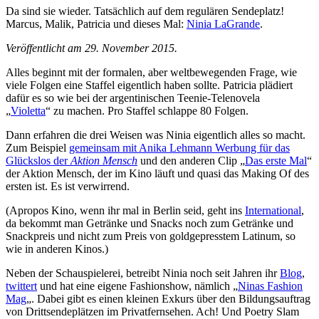
Da sind sie wieder. Tatsächlich auf dem regulären Sendeplatz!
Marcus, Malik, Patricia und dieses Mal:
Ninia LaGrande
.
Veröffentlicht am 29. November 2015.
Alles beginnt mit der formalen, aber weltbewegenden Frage, wie
viele Folgen eine Staffel eigentlich haben sollte. Patricia plädiert
dafür es so wie bei der argentinischen Teenie-Telenovela
„
Violetta
“ zu machen. Pro Staffel schlappe 80 Folgen.
Dann erfahren die drei Weisen was Ninia eigentlich alles so macht.
Zum Beispiel
gemeinsam mit Anika Lehmann Werbung für das
Glückslos der
Aktion Mensch
und den anderen Clip „
Das erste Mal
“
der Aktion Mensch, der im Kino läuft und quasi das Making Of des
ersten ist. Es ist verwirrend.
(Apropos Kino, wenn ihr mal in Berlin seid, geht ins
International
,
da bekommt man Getränke und Snacks noch zum Getränke und
Snackpreis und nicht zum Preis von goldgepresstem Latinum, so
wie in anderen Kinos.)
Neben der Schauspielerei, betreibt Ninia noch seit Jahren ihr
Blog
,
twittert
und hat eine eigene Fashionshow, nämlich „
Ninas Fashion
Mag
„. Dabei gibt es einen kleinen Exkurs über den Bildungsauftrag
von Drittsendeplätzen im Privatfernsehen. Ach! Und Poetry Slam