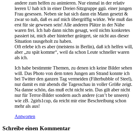
andere zum helfen zu animieren. Nur einmal in der relativ
leeren U hab ich in einer Dreier-Sitzgruppe ggü. einer jungen
Frau gesessen. Neben sie hat sich dann ein Mann gesetzt &
zwar so nah, daß es auf mich übergriffig wirkte. Wie muß das
erst für sie gewesen sein! Alle anderen Plätze in der Nähe
waren frei. Ich hab dann nichts gesagt, weil nichts konkretes
passiert ist, mich aber hinterher geärgert, sie nicht aus dieser
Situation rausgeholt zu haben.
Oft erlebe ich es aber (meistens in Berlin), daß ich helfen will,
aber „zu spät komme“, weil da schon Leute schneller waren
als ich.
Ich habe bestimmte Themen, zu denen ich keine Bilder sehen
will. Das Photo von dem toten Jungen am Strand konnte ich
bei Twitter den ganzen Tag vermeiden (Filterbubble of Steel),
nur damit es mir abends die Tagesschau in voller Größe zeigt.
Na danne schön, das muß echt nicht sein. Das gilt aber nicht
nur für Terror-Bilder sondern auch andere (can’t be unseen)
wie zB. 2girls1cup, da reicht mir eine Beschreibung schon
mehr als aus!
Antworten
Schreibe einen Kommentar