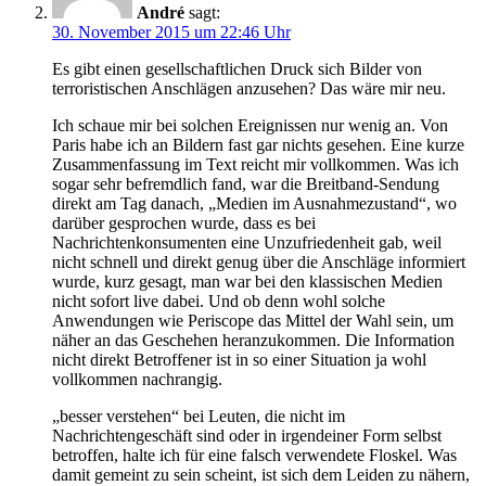
André
sagt:
30. November 2015 um 22:46 Uhr
Es gibt einen gesellschaftlichen Druck sich Bilder von
terroristischen Anschlägen anzusehen? Das wäre mir neu.
Ich schaue mir bei solchen Ereignissen nur wenig an. Von
Paris habe ich an Bildern fast gar nichts gesehen. Eine kurze
Zusammenfassung im Text reicht mir vollkommen. Was ich
sogar sehr befremdlich fand, war die Breitband-Sendung
direkt am Tag danach, „Medien im Ausnahmezustand“, wo
darüber gesprochen wurde, dass es bei
Nachrichtenkonsumenten eine Unzufriedenheit gab, weil
nicht schnell und direkt genug über die Anschläge informiert
wurde, kurz gesagt, man war bei den klassischen Medien
nicht sofort live dabei. Und ob denn wohl solche
Anwendungen wie Periscope das Mittel der Wahl sein, um
näher an das Geschehen heranzukommen. Die Information
nicht direkt Betroffener ist in so einer Situation ja wohl
vollkommen nachrangig.
„besser verstehen“ bei Leuten, die nicht im
Nachrichtengeschäft sind oder in irgendeiner Form selbst
betroffen, halte ich für eine falsch verwendete Floskel. Was
damit gemeint zu sein scheint, ist sich dem Leiden zu nähern,