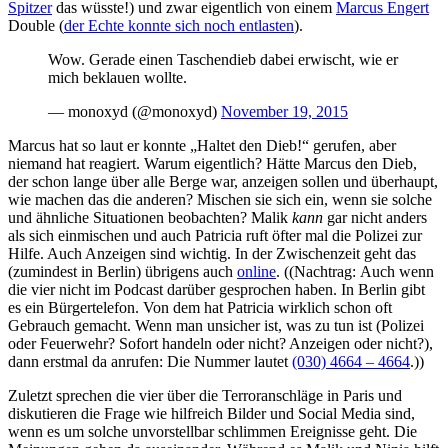
Spitzer
das wüsste!) und zwar eigentlich von einem
Marcus Engert
Double (
der Echte konnte sich noch entlasten
).
Wow. Gerade einen Taschendieb dabei erwischt, wie er
mich beklauen wollte.
— monoxyd (@monoxyd)
November 19, 2015
Marcus hat so laut er konnte „Haltet den Dieb!“ gerufen, aber
niemand hat reagiert. Warum eigentlich? Hätte Marcus den Dieb,
der schon lange über alle Berge war, anzeigen sollen und überhaupt,
wie machen das die anderen? Mischen sie sich ein, wenn sie solche
und ähnliche Situationen beobachten? Malik
kann
gar nicht anders
als sich einmischen und auch Patricia ruft öfter mal die Polizei zur
Hilfe. Auch Anzeigen sind wichtig. In der Zwischenzeit geht das
(zumindest in Berlin) übrigens auch
online
. ((Nachtrag: Auch wenn
die vier nicht im Podcast darüber gesprochen haben. In Berlin gibt
es ein Bürgertelefon. Von dem hat Patricia wirklich schon oft
Gebrauch gemacht. Wenn man unsicher ist, was zu tun ist (Polizei
oder Feuerwehr? Sofort handeln oder nicht? Anzeigen oder nicht?),
dann erstmal da anrufen: Die Nummer lautet
(030) 4664 – 4664
.))
Zuletzt sprechen die vier über die Terroranschläge in Paris und
diskutieren die Frage wie hilfreich Bilder und Social Media sind,
wenn es um solche unvorstellbar schlimmen Ereignisse geht. Die