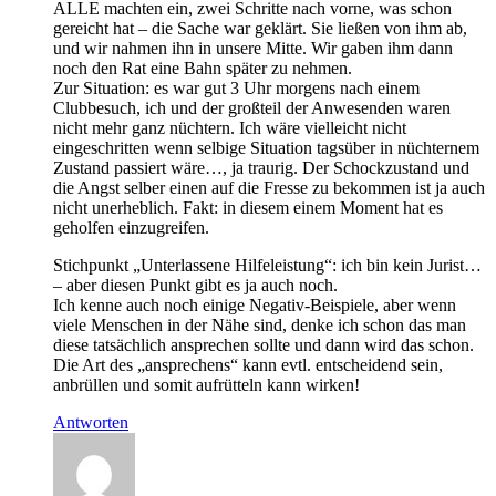
ALLE machten ein, zwei Schritte nach vorne, was schon
gereicht hat – die Sache war geklärt. Sie ließen von ihm ab,
und wir nahmen ihn in unsere Mitte. Wir gaben ihm dann
noch den Rat eine Bahn später zu nehmen.
Zur Situation: es war gut 3 Uhr morgens nach einem
Clubbesuch, ich und der großteil der Anwesenden waren
nicht mehr ganz nüchtern. Ich wäre vielleicht nicht
eingeschritten wenn selbige Situation tagsüber in nüchternem
Zustand passiert wäre…, ja traurig. Der Schockzustand und
die Angst selber einen auf die Fresse zu bekommen ist ja auch
nicht unerheblich. Fakt: in diesem einem Moment hat es
geholfen einzugreifen.
Stichpunkt „Unterlassene Hilfeleistung“: ich bin kein Jurist…
– aber diesen Punkt gibt es ja auch noch.
Ich kenne auch noch einige Negativ-Beispiele, aber wenn
viele Menschen in der Nähe sind, denke ich schon das man
diese tatsächlich ansprechen sollte und dann wird das schon.
Die Art des „ansprechens“ kann evtl. entscheidend sein,
anbrüllen und somit aufrütteln kann wirken!
Antworten