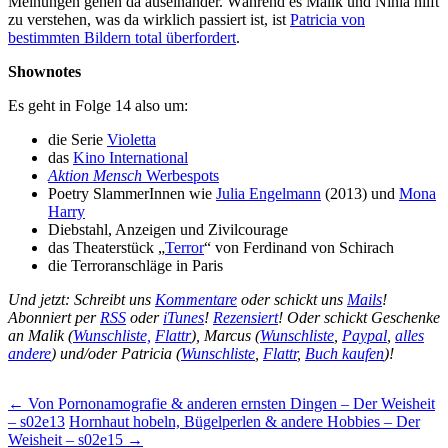
Meinungen gehen da auseinander. Während es Malik und Ninia hilft
zu verstehen, was da wirklich passiert ist, ist
Patricia von
bestimmten Bildern total überfordert
.
Shownotes
Es geht in Folge 14 also um:
die Serie
Violetta
das
Kino International
Aktion Mensch
Werbespots
Poetry SlammerInnen wie
Julia Engelmann
(2013) und
Mona
Harry
Diebstahl, Anzeigen und Zivilcourage
das Theaterstück „
Terror
“ von Ferdinand von Schirach
die Terroranschläge in Paris
Und jetzt: Schreibt uns
Kommentare
oder schickt uns
Mails
!
Abonniert per
RSS
oder
iTunes
!
Rezensiert
! Oder schickt Geschenke
an Malik (
Wunschliste,
Flattr
), Marcus (
Wunschliste
,
Paypal
,
alles
andere
) und/oder Patricia (
Wunschliste
,
Flattr
,
Buch kaufen
)!
Beitragsnavigation
←
Von Pornonamografie & anderen ernsten Dingen – Der Weisheit
– s02e13
Hornhaut hobeln, Bügelperlen & andere Hobbies – Der
Weisheit – s02e15
→