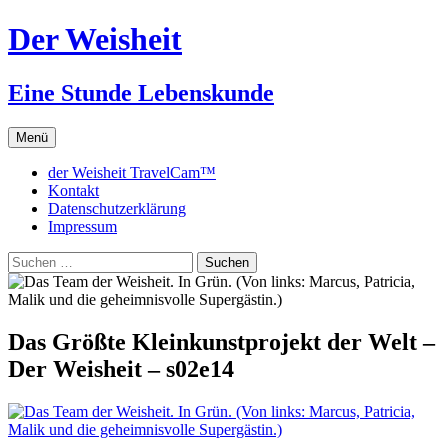
Zum
Der Weisheit
Inhalt
springen
Eine Stunde Lebenskunde
Menü
der Weisheit TravelCam™
Kontakt
Datenschutzerklärung
Impressum
Suchen
nach:
Das Größte Kleinkunstprojekt der Welt –
Der Weisheit – s02e14