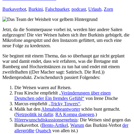
Burkaverbot
,
Burkini
,
Falschparker
,
podcast
,
Urlaub
,
Zorn
Jetzt, da die Sommerpause vorbei ist, werden hier andere Saiten
aufgezogen! Die vier Weisen haben sich ihre Burkinis gebügelt, die
Mikrofone angespitzt und den Instazorn gefüttert, um euch eine
neue Folge zu kredenzen.
Sie beginnt mit einem Thema, das so überhaupt gar nicht geplant
war und damit endet, dass wir erfahren, was die Bretagne mit
Bamberg und Hochzeitstänzen zu tun hat und endet mit einem
zweifelhaften ((Der Macher sagt: Satirisch. Die Red.))
Medienprodukt. Zwischendurch passiert Folgendes:
Die Weisen waren auf Reisen.
Frau Kirsche empfiehlt
„Veränderungen über einen
Deutschen oder Ein fremdes Gefühl“
von Irene Dische
Marcus empfiehlt
„Tricky Towers“
.
Malik hat den
Abmahnbeantworter
schön bunt gemacht.
(
Netzpolitik ist dafür
.
RA Kompa dagegen
.)
Hörerwunschdiskussionsergebnis
: Die Weisen sind gegen das
Burkaverbot. (
Bento-Artikel
,
Warum
das Burkini-Verbot
der
allergrößte
Quatsch
von allen ist.)