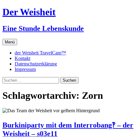
Zum
Der Weisheit
Inhalt
springen
Eine Stunde Lebenskunde
Menü
der Weisheit TravelCam™
Kontakt
Datenschutzerklärung
Impressum
Suchen
nach:
Schlagwortarchiv: Zorn
Burkiniparty mit dem Interrobang‽ – der
Weisheit – s03e11