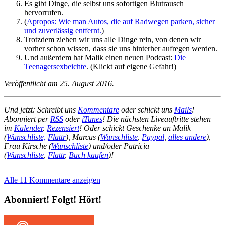
Es gibt Dinge, die selbst uns sofortigen Blutrausch
hervorrufen.
(
Apropos: Wie man Autos, die auf Radwegen parken, sicher
und zuverlässig entfernt.
)
Trotzdem ziehen wir uns alle Dinge rein, von denen wir
vorher schon wissen, dass sie uns hinterher aufregen werden.
Und außerdem hat Malik einen neuen Podcast:
Die
Teenagersexbeichte
. (Klickt auf eigene Gefahr!)
Veröffentlicht am 25. August 2016.
Und
jetzt: Schreibt uns
Kommentare
oder schickt uns
Mails
!
Abonniert per
RSS
oder
iTunes
! Die nächsten Liveauftritte stehen
im
Kalender
.
Rezensiert
! Oder schickt Geschenke an Malik
(
Wunschliste,
Flattr
), Marcus (
Wunschliste
,
Paypal
,
alles andere
),
Frau Kirsche (
Wunschliste
) und/oder Patricia
(
Wunschliste
,
Flattr
,
Buch kaufen
)!
Alle 11 Kommentare anzeigen
Abonniert! Folgt! Hört!