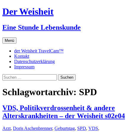
Zum
Der Weisheit
Inhalt
springen
Eine Stunde Lebenskunde
Menü
der Weisheit TravelCam™
Kontakt
Datenschutzerklärung
Impressum
Suchen
nach:
Schlagwortarchiv: SPD
VDS, Politikverdrossenheit & andere
Alterskrankheiten – der Weisheit s02e04
Arzt
,
Doris Aschenbrenner
,
Geburtstag
,
SPD
,
VDS
,