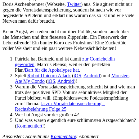
Doris Aschenbrenner (Webseite,
Twitter
) aus. Sie agitiert nicht nur
gegen die Vorratsdatenspeicherung, sondern ist nach wie vor
begeisterte SPDlerin und erklärt uns warum das so ist und wie viele
Nerven man dafür braucht.
Keine Angst, wir reden nicht nur über Politik, sondern auch über
alte Menschen und ihre fiesesten Zipperlein. Ein Feuerwerk der
Lebensfreude! Ein bunter Korb des Frohsinns! Eine Zuckertüte
voller Weisheit und ein paar weitere Nebensächlichkeiten!
Patricia hat Bartneid und ist damit
zur Comicheldin
geworden
. Marcus ebenso, weil er den perfekten
Plan/
Bart für die Apokalypse hat
.
Spielt
Robot Unicorn Attack
(
iOS
,
Android
) und
Monsters
Ate My Condo
(
iOS
,
Android
)!
Warum die Vorratsdatenspeicherung schlecht ist und wie man
trotz des positiven SPD-Votums sehr aktives Mitglied der
Partei bleiben will. (Empfehlenswerte Podcastempfehlung
zum Thema:
Ja zur Vorratsdatenspeicherung –
Rechtsbelehrung Folge 25
.
Wer hat Angst vor der großen 4?
Und was waren eigentlich eure schlimmsten Arztgeschichten?
(
Kommentiert
!)
Ansonsten: Schreibt uns
Kommentare
! Abonniert