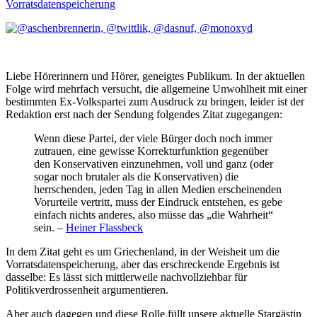
Vorratsdatenspeicherung
Liebe Hörerinnern und Hörer, geneigtes Publikum. In der aktuellen
Folge wird mehrfach versucht, die allgemeine Unwohlheit mit einer
bestimmten Ex-Volkspartei zum Ausdruck zu bringen, leider ist der
Redaktion erst nach der Sendung folgendes Zitat zugegangen:
Wenn diese Partei, der viele Bürger doch noch immer
zutrauen, eine gewisse Korrekturfunktion gegenüber
den Konservativen einzunehmen, voll und ganz (oder
sogar noch brutaler als die Konservativen) die
herrschenden, jeden Tag in allen Medien erscheinenden
Vorurteile vertritt, muss der Eindruck entstehen, es gebe
einfach nichts anderes, also müsse das „die Wahrheit“
sein. –
Heiner Flassbeck
In dem Zitat geht es um Griechenland, in der Weisheit um die
Vorratsdatenspeicherung, aber das erschreckende Ergebnis ist
dasselbe: Es lässt sich mittlerweile nachvollziehbar für
Politikverdrossenheit argumentieren.
Aber auch dagegen und diese Rolle füllt unsere aktuelle Stargästin