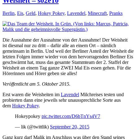
Weisheit – s02e10
Berlin
,
Eis
,
Geld
,
Hokey Pokey
,
Lavendel
,
Minecraft
,
Pranks
Die Ausnahme der Ausnahme von der Ausnahme! Der Weisheit
ist diesmal nur zu dritt – dafür alle an einem Ort – nämlich
gemeinsam in Berlin. Und weil der Berliner Anteil der Weisheit die
letzten Folgen immer wieder von dem hervorragenden Berliner Eis
geschwärmt hat, muss das gesamte Stammteam der 2. Staffel der
Weisheit an einem Tag ganze ZWEI Mal Eis essen gehen. Für die
Hörerinnen und Hörer geben sie alles!
Veröffentlicht am 5. Oktober 2015.
Erst waren die Weisheiten im
Lavendel
Milchreises testen und
probierten dann eine jeweils sehr unaussprechliche Sorte aus
dem
Hokey Pokey
.
Hokeypokey
pic.twitter.com/D6bTnYs4V7
— lik (@twittlik)
September 20, 2015
Ganz kurz darf Malik im Anschluss was über den Stand seines