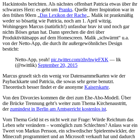
Hackintoshs berichten. Als nächstes offenbart Patricia etwas über ihr
schwarzes Herz: es geht um
Pranks
. Quelle ihrer Inspiration war in
den frühen 90ern „
Das Lexikon der Rache
„. Malik ist prankmäßig
weder so bösartig wie Patricia, noch am 1. April witzig.
Wohingegen Marcus (natürlich!) unfassbar brav ist und noch gar
nichts Böses getan hat. Dann sprechen die drei über
Produktivitätsapps auf dem Homescreen. Malik „schwärmt“ u.a.
von der Netto-App, die durch ihr außergewöhnliches Design
besticht:
Netto-App, yeah!
pic.twitter.com/zhvhwjeFXK
— lik
(@twittlik)
September 20, 2015
Marcus gruselt sich ein wenig vor Datensammelkarten wie der
Paybackkarte und Patricia, die sowas sehr gerne benutzt.
Theoretisch besser findet er die anonyme
Kaiserskarte
.
Von den Divorcies kommen die drei zum Ehe-Abo-Modell. Über
die Brücke Trennung geht’s weiter zum Thema Kirchenaustritt,
der
zumindest in Berlin am Amtsgericht kostenlos ist
.
Vom Thema Geld ist es nicht weit zur Frage: Würde Reichtum das
Leben sehr verändern – womöglich zum Schlechten? Anlass war ein
Tweet von Markus Persson, ein schwedischer Spieleentwickler, der
Minecraft programmiert und an Microsoft verkauft hat und dadurch