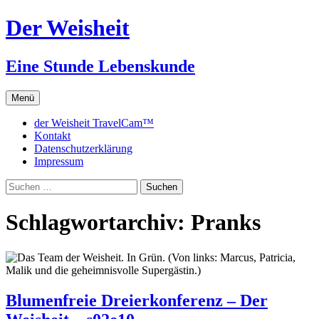
Zum
Der Weisheit
Inhalt
springen
Eine Stunde Lebenskunde
Menü
der Weisheit TravelCam™
Kontakt
Datenschutzerklärung
Impressum
Suchen
nach:
Schlagwortarchiv: Pranks
Blumenfreie Dreierkonferenz – Der