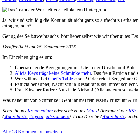
Ja, wir sind schuldig die Kontinuität nicht ganz so aufrecht zu erha
ertragen, oder?
Genug des Selbstweihrauchs, hört lieber selbst wie wir über gutes E
Veröffentlicht am 25. September 2016.
Im Einzelnen ging es um:
Überraschende Begegnungen mit Ute in der Dusche und Bahn. (
Alicia Keys trägt keine Schminke mehr
. Das freut Patricia und
Wer will mal bei
Chef’s Table
essen? Oder reicht Szegediner G
Patricia behauptet, Nachtisch in Restaurants sei immer schlech
Frau Kirscher fordert: Nutzt nie AirBnb! (Alle anderen schweig
Was haltet ihr von Schminke? Geht ihr mal fein essen? Nutzt ihr Air
Schreibt uns
Kommentare
oder schickt uns
Mails
! Abonniert per
RSS
(
Wunschliste
,
Paypal
,
alles andere
), Frau Kirsche (
Wunschliste
) und/
Alle 28 Kommentare anzeigen