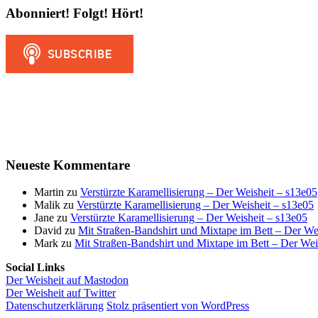
Abonniert! Folgt! Hört!
Neueste Kommentare
Martin
zu
Verstürzte Karamellisierung – Der Weisheit – s13e05
Malik
zu
Verstürzte Karamellisierung – Der Weisheit – s13e05
Jane
zu
Verstürzte Karamellisierung – Der Weisheit – s13e05
David
zu
Mit Straßen-Bandshirt und Mixtape im Bett – Der We
Mark
zu
Mit Straßen-Bandshirt und Mixtape im Bett – Der Wei
Social Links
Der Weisheit auf Mastodon
Der Weisheit auf Twitter
Datenschutzerklärung
Stolz präsentiert von WordPress