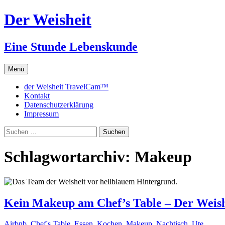
Zum
Der Weisheit
Inhalt
springen
Eine Stunde Lebenskunde
Menü
der Weisheit TravelCam™
Kontakt
Datenschutzerklärung
Impressum
Suchen
nach:
Schlagwortarchiv: Makeup
Kein Makeup am Chef’s Table – Der Weish
Airbnb
,
Chef's Table
,
Essen
,
Kochen
,
Makeup
,
Nachtisch
,
Ute