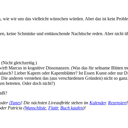
lten, wie wir uns das vielleicht wünschen würden. Aber das ist kein Pro
ssen, keine Schminke und enttäuschende Nachtische reden. Aber nicht üb
Nicht gleichzeitig.)
 wirft Marcus in kognitive Dissonanzen. (Was das für seltsame Blüten tr
ulasch? Lieber Kapern oder Kapernblätter? Ist Essen Kunst oder nur D
t. Die anderen verstehen das (aus verschiedenen Gründen) nicht so ganz
en betreten. Oder doch nicht?)
BnB?
oder
iTunes
! Die nächsten Liveauftritte stehen im
Kalender
.
Rezensiert
oder Patricia (
Wunschliste
,
Flattr
,
Buch kaufen
)!