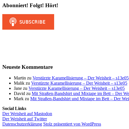
Abonniert! Folgt! Hört!
Neueste Kommentare
Martin
zu
Verstürzte Karamellisierung – Der Weisheit – s13e05
Malik
zu
Verstürzte Karamellisierung – Der Weisheit – s13e05
Jane
zu
Verstürzte Karamellisierung – Der Weisheit – s13e05
David
zu
Mit Straßen-Bandshirt und Mixtape im Bett – Der We
Mark
zu
Mit Straßen-Bandshirt und Mixtape im Bett – Der Wei
Social Links
Der Weisheit auf Mastodon
Der Weisheit auf Twitter
Datenschutzerklärung
Stolz präsentiert von WordPress