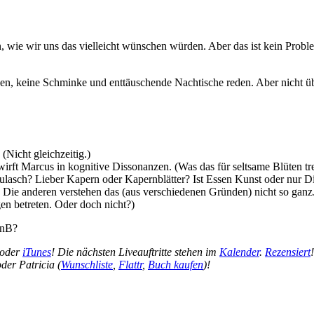
lten, wie wir uns das vielleicht wünschen würden. Aber das ist kein Pro
ssen, keine Schminke und enttäuschende Nachtische reden. Aber nicht üb
Nicht gleichzeitig.)
 wirft Marcus in kognitive Dissonanzen. (Was das für seltsame Blüten tr
ulasch? Lieber Kapern oder Kapernblätter? Ist Essen Kunst oder nur D
t. Die anderen verstehen das (aus verschiedenen Gründen) nicht so ganz
en betreten. Oder doch nicht?)
BnB?
oder
iTunes
! Die nächsten Liveauftritte stehen im
Kalender
.
Rezensiert
oder Patricia (
Wunschliste
,
Flattr
,
Buch kaufen
)!