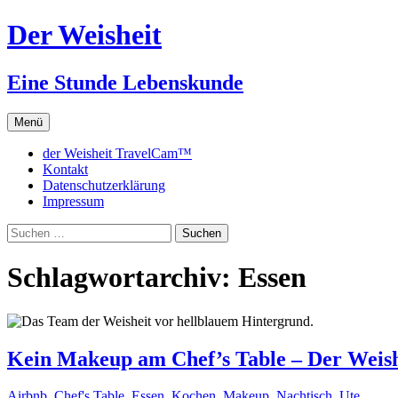
Zum
Der Weisheit
Inhalt
springen
Eine Stunde Lebenskunde
Menü
der Weisheit TravelCam™
Kontakt
Datenschutzerklärung
Impressum
Suchen
nach:
Schlagwortarchiv: Essen
Kein Makeup am Chef’s Table – Der Weish
Airbnb
,
Chef's Table
,
Essen
,
Kochen
,
Makeup
,
Nachtisch
,
Ute