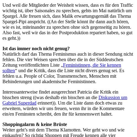
Und weil die Mitglieder der Weisheit wissen, dass es für den Traffic
wichtig ist, über Saisonales zu sprechen, gehts im Mai natürlich um
Spargel. Alle freuen sich, dass Malik erwartungsgemäß das Thema
Spargel-Pipi anspricht. ((An der Stelle könnt ihr dann auch hören,
wie es ist, miteinander zu sprechen ohne sich gegenseitig zu hören.
Also fast, weil wir das in der Postproduktion repariert haben, so gut
es geht.))
Ist das immer noch nicht genug?
Natürlich darf das Thema Feminismus auch in dieser Sendung nicht
fehlen. Die vier Weisen sprechen über die in der Süddeutschen
Zeitung veröffentlichten Liste „
Feministinnen, die Sie kennen
sollten
“ und die Kritik, dass die Liste nicht divers genug sei. Es
fehlen u.a. People of Color, Transmenschen, Menschen mit
Behinderungen und akademische Feministinnen.
Interessanterweise findet ausgerechnet Patricia die Kritik ein
bisschen streng ((was deshalb ein bisschen an die
Diskussion um
Gabriel Superdad
erinnert)). Um die Liste dann doch etwas zu
erweitern, würden wir uns freuen, wenn ihr in die Kommentare
ein/en Feminsten schreibt, den ihr für kennenswert haltet.
Shoppingalarm & keine Brüste
Weiter geht’s mit dem Thema Klamotten. Wer geht wo und wie
einkaufen? So richtig Shoppen mit Freude kennen alle vier