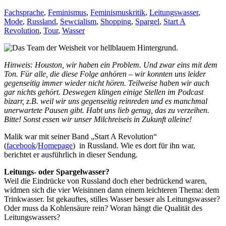
Fachsprache
,
Feminismus
,
Feminismuskritik
,
Leitungswasser
,
Mode
,
Russland
,
Sewcialism
,
Shopping
,
Spargel
,
Start A
Revolution
,
Tour
,
Wasser
Hinweis: Houston, wir haben ein Problem. Und zwar eins mit dem
Ton. Für alle, die diese Folge anhören – wir konnten uns leider
gegenseitig immer wieder nicht hören. Teilweise haben wir auch
gar nichts gehört. Deswegen klingen einige Stellen im Podcast
bizarr, z.B. weil wir uns gegenseitig reinreden und es manchmal
unerwartete Pausen gibt. Habt uns lieb genug, das zu verzeihen.
Bitte! Sonst essen wir unser Milchreiseis in Zukunft alleine!
Malik war mit seiner Band „Start A Revolution“
(
facebook
/
Homepage
) in Russland. Wie es dort für ihn war,
berichtet er ausführlich in dieser Sendung.
Leitungs- oder Spargelwasser?
Weil die Eindrücke von Russland doch eher bedrückend waren,
widmen sich die vier Weisinnen dann einem leichteren Thema: dem
Trinkwasser. Ist gekauftes, stilles Wasser besser als Leitungswasser?
Oder muss da Kohlensäure rein? Woran hängt die Qualität des
Leitungswassers?