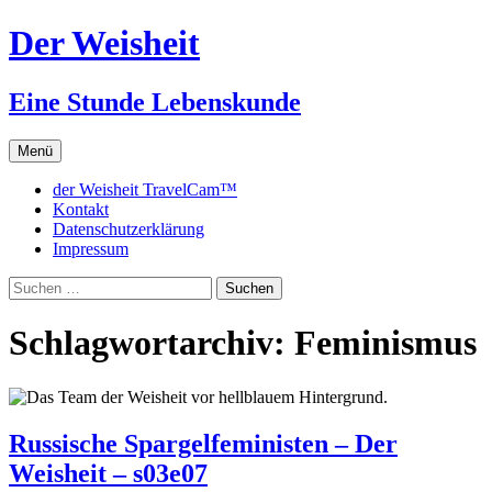
Zum
Der Weisheit
Inhalt
springen
Eine Stunde Lebenskunde
Menü
der Weisheit TravelCam™
Kontakt
Datenschutzerklärung
Impressum
Suchen
nach:
Schlagwortarchiv: Feminismus
Russische Spargelfeministen – Der
Weisheit – s03e07