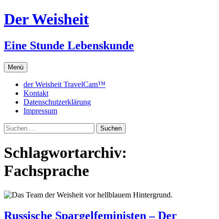
Zum
Der Weisheit
Inhalt
springen
Eine Stunde Lebenskunde
Menü
der Weisheit TravelCam™
Kontakt
Datenschutzerklärung
Impressum
Suchen
nach:
Schlagwortarchiv:
Fachsprache
Russische Spargelfeministen – Der