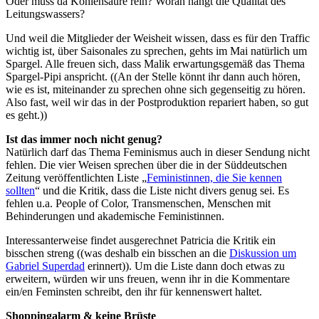
Oder muss da Kohlensäure rein? Woran hängt die Qualität des
Leitungswassers?
Und weil die Mitglieder der Weisheit wissen, dass es für den Traffic
wichtig ist, über Saisonales zu sprechen, gehts im Mai natürlich um
Spargel. Alle freuen sich, dass Malik erwartungsgemäß das Thema
Spargel-Pipi anspricht. ((An der Stelle könnt ihr dann auch hören,
wie es ist, miteinander zu sprechen ohne sich gegenseitig zu hören.
Also fast, weil wir das in der Postproduktion repariert haben, so gut
es geht.))
Ist das immer noch nicht genug?
Natürlich darf das Thema Feminismus auch in dieser Sendung nicht
fehlen. Die vier Weisen sprechen über die in der Süddeutschen
Zeitung veröffentlichten Liste „
Feministinnen, die Sie kennen
sollten
“ und die Kritik, dass die Liste nicht divers genug sei. Es
fehlen u.a. People of Color, Transmenschen, Menschen mit
Behinderungen und akademische Feministinnen.
Interessanterweise findet ausgerechnet Patricia die Kritik ein
bisschen streng ((was deshalb ein bisschen an die
Diskussion um
Gabriel Superdad
erinnert)). Um die Liste dann doch etwas zu
erweitern, würden wir uns freuen, wenn ihr in die Kommentare
ein/en Feminsten schreibt, den ihr für kennenswert haltet.
Shoppingalarm & keine Brüste