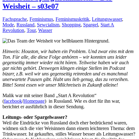
Weisheit – s03e07
Fachsprache
,
Feminismus
,
Feminismuskritik
,
Leitungswasser
,
Mode
,
Russland
,
Sewcialism
,
Shopping
,
Spargel
,
Start A
Revolution
,
Tour
,
Wasser
Hinweis: Houston, wir haben ein Problem. Und zwar eins mit dem
Ton. Für alle, die diese Folge anhören – wir konnten uns leider
gegenseitig immer wieder nicht hören. Teilweise haben wir auch
gar nichts gehört. Deswegen klingen einige Stellen im Podcast
bizarr, z.B. weil wir uns gegenseitig reinreden und es manchmal
unerwartete Pausen gibt. Habt uns lieb genug, das zu verzeihen.
Bitte! Sonst essen wir unser Milchreiseis in Zukunft alleine!
Malik war mit seiner Band „Start A Revolution“
(
facebook
/
Homepage
) in Russland. Wie es dort für ihn war,
berichtet er ausführlich in dieser Sendung.
Leitungs- oder Spargelwasser?
Weil die Eindrücke von Russland doch eher bedrückend waren,
widmen sich die vier Weisinnen dann einem leichteren Thema: dem
Trinkwasser. Ist gekauftes, stilles Wasser besser als Leitungswasser?