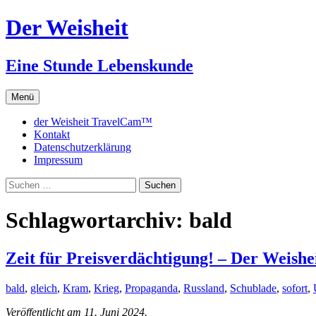
Zum
Der Weisheit
Inhalt
springen
Eine Stunde Lebenskunde
Menü
der Weisheit TravelCam™
Kontakt
Datenschutzerklärung
Impressum
Suchen
nach:
Schlagwortarchiv: bald
Zeit für Preisverdächtigung! – Der Weishei
bald
,
gleich
,
Kram
,
Krieg
,
Propaganda
,
Russland
,
Schublade
,
sofort
,
Veröffentlicht am 11. Juni 2024.