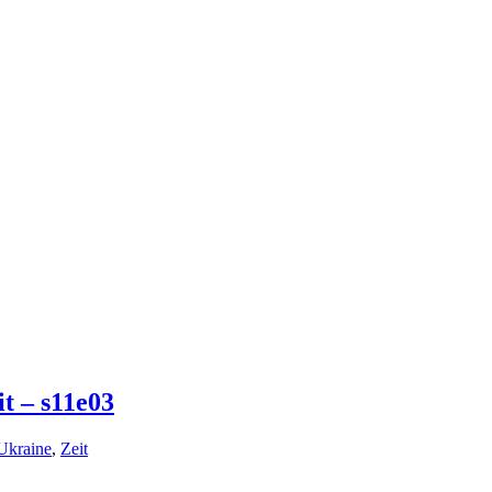
t – s11e03
Ukraine
,
Zeit