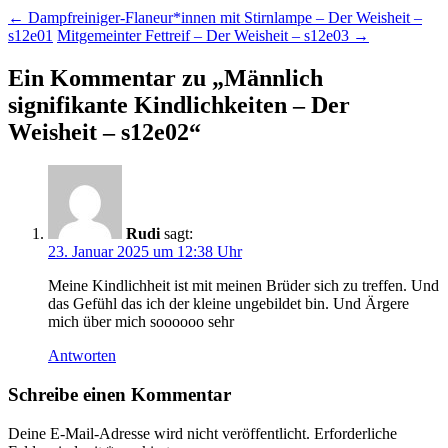
Beitragsnavigation
←
Dampfreiniger-Flaneur*innen mit Stirnlampe – Der Weisheit –
s12e01
Mitgemeinter Fettreif – Der Weisheit – s12e03
→
Ein Kommentar zu „
Männlich
signifikante Kindlichkeiten – Der
Weisheit – s12e02
“
Rudi
sagt:
23. Januar 2025 um 12:38 Uhr
Meine Kindlichheit ist mit meinen Brüder sich zu treffen. Und
das Gefühl das ich der kleine ungebildet bin. Und Ärgere
mich über mich soooooo sehr
Antworten
Schreibe einen Kommentar
Deine E-Mail-Adresse wird nicht veröffentlicht.
Erforderliche