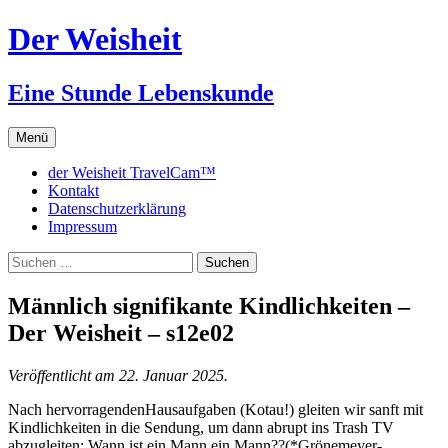
Zum
Der Weisheit
Inhalt
springen
Eine Stunde Lebenskunde
Menü
der Weisheit TravelCam™
Kontakt
Datenschutzerklärung
Impressum
Suchen
nach:
Männlich signifikante Kindlichkeiten –
Der Weisheit – s12e02
Veröffentlicht am 22. Januar 2025.
Nach hervorragendenHausaufgaben (Kotau!) gleiten wir sanft mit
Kindlichkeiten in die Sendung, um dann abrupt ins Trash TV
abzugleiten: Wann ist ein Mann ein Mann??(*Grönemeyer-