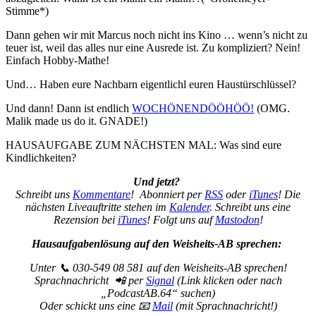
Stimme*)
Dann gehen wir mit Marcus noch nicht ins Kino … wenn’s nicht zu
teuer ist, weil das alles nur eine Ausrede ist. Zu kompliziert? Nein!
Einfach Hobby-Mathe!
Und… Haben eure Nachbarn eigentlichl euren Haustürschlüssel?
Und dann! Dann ist endlich
WOCHÖNENDÖÖHÖÖ!
(OMG.
Malik made us do it. GNADE!)
HAUSAUFGABE ZUM NÄCHSTEN MAL: Was sind eure
Kindlichkeiten?
Und jetzt?
Schreibt uns
Kommentare
! Abonniert per
RSS
oder
iTunes
! Die
nächsten Liveauftritte stehen im
Kalender
. Schreibt uns eine
Rezension bei
iTunes
! Folgt uns auf
Mastodon
!
Hausaufgabenlösung auf den Weisheits-AB sprechen:
Unter 📞 030-549 08 581 auf den Weisheits-AB sprechen!
Sprachnachricht 📲 per
Signal
(Link klicken oder nach
„PodcastAB.64“ suchen)
Oder schickt uns eine 📧
Mail
(mit Sprachnachricht!)