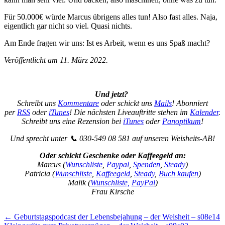
Für 50.000€ würde Marcus übrigens alles tun! Also fast alles. Naja,
eigentlich gar nicht so viel. Quasi nichts.
Am Ende fragen wir uns: Ist es Arbeit, wenn es uns Spaß macht?
Veröffentlicht am 11. März 2022.
Und jetzt?
Schreibt uns
Kommentare
oder schickt uns
Mails
! Abonniert
per
RSS
oder
iTunes
! Die nächsten Liveauftritte stehen im
Kalender
.
Schreibt uns eine Rezension bei
iTunes
oder
Panoptikum
!
Und sprecht unter 📞 030-549 08 581 auf unseren Weisheits-AB!
Oder schickt Geschenke oder Kaffeegeld an:
Marcus (
Wunschliste
,
Paypal
,
Spenden
,
Steady
)
Patricia (
Wunschliste
,
Kaffeegeld
,
Steady
,
Buch kaufen
)
Malik (
Wunschliste,
PayPal
)
Frau Kirsche
Beitragsnavigation
←
Geburtstagspodcast der Lebensbejahung – der Weisheit – s08e14