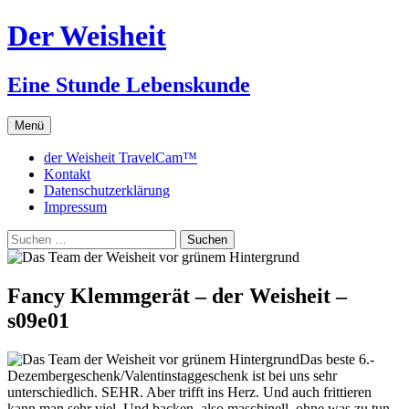
Zum
Der Weisheit
Inhalt
springen
Eine Stunde Lebenskunde
Menü
der Weisheit TravelCam™
Kontakt
Datenschutzerklärung
Impressum
Suchen
nach:
Fancy Klemmgerät – der Weisheit –
s09e01
Das beste 6.-
Dezembergeschenk/Valentinstaggeschenk ist bei uns sehr
unterschiedlich. SEHR. Aber trifft ins Herz. Und auch frittieren
kann man sehr viel. Und backen, also maschinell, ohne was zu tun.