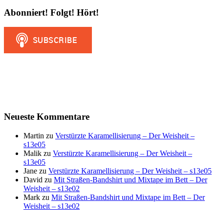
Abonniert! Folgt! Hört!
Neueste Kommentare
Martin
zu
Verstürzte Karamellisierung – Der Weisheit –
s13e05
Malik
zu
Verstürzte Karamellisierung – Der Weisheit –
s13e05
Jane
zu
Verstürzte Karamellisierung – Der Weisheit – s13e05
David
zu
Mit Straßen-Bandshirt und Mixtape im Bett – Der
Weisheit – s13e02
Mark
zu
Mit Straßen-Bandshirt und Mixtape im Bett – Der
Weisheit – s13e02