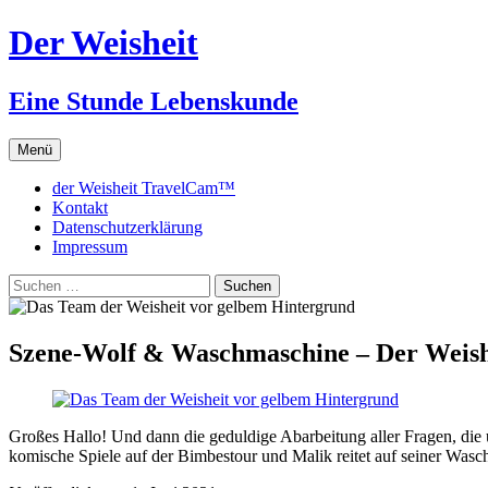
Zum
Der Weisheit
Inhalt
springen
Eine Stunde Lebenskunde
Menü
der Weisheit TravelCam™
Kontakt
Datenschutzerklärung
Impressum
Suchen
nach:
Szene-Wolf & Waschmaschine – Der Weishe
Großes Hallo! Und dann die geduldige Abarbeitung aller Fragen, die u
komische Spiele auf der Bimbestour und Malik reitet auf seiner Was