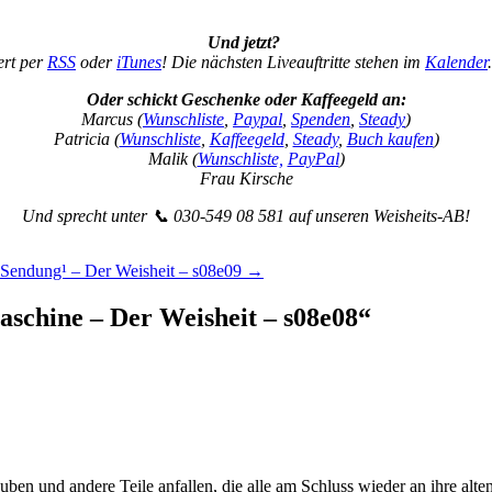
Und jetzt?
ert per
RSS
oder
iTunes
! Die nächsten Liveauftritte stehen im
Kalender
Oder schickt Geschenke oder Kaffeegeld an:
Marcus (
Wunschliste
,
Paypal
,
Spenden
,
Steady
)
Patricia (
Wunschliste
,
Kaffeegeld
,
Steady
,
Buch kaufen
)
Malik (
Wunschliste,
PayPal
)
Frau Kirsche
Und sprecht unter 📞 030-549 08 581 auf unseren Weisheits-AB!
e Sendung¹ – Der Weisheit – s08e09
→
chine – Der Weisheit – s08e08
“
en und andere Teile anfallen, die alle am Schluss wieder an ihre alten