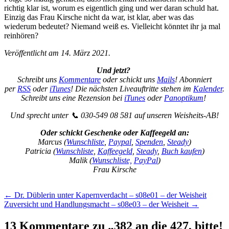
richtig klar ist, worum es eigentlich ging und wer daran schuld hat.
Einzig das Frau Kirsche nicht da war, ist klar, aber was das
wiederum bedeutet? Niemand weiß es. Vielleicht könntet ihr ja mal
reinhören?
Veröffentlicht am 14. März 2021.
Und jetzt?
Schreibt uns
Kommentare
oder schickt uns
Mails
! Abonniert
per
RSS
oder
iTunes
! Die nächsten Liveauftritte stehen im
Kalender
.
Schreibt uns eine Rezension bei
iTunes
oder
Panoptikum
!
Und sprecht unter 📞 030-549 08 581 auf unseren Weisheits-AB!
Oder schickt Geschenke oder Kaffeegeld an:
Marcus (
Wunschliste
,
Paypal
,
Spenden
,
Steady
)
Patricia (
Wunschliste
,
Kaffeegeld
,
Steady
,
Buch kaufen
)
Malik (
Wunschliste,
PayPal
)
Frau Kirsche
Beitragsnavigation
←
Dr. Düblerin unter Kapernverdacht – s08e01 – der Weisheit
Zuversicht und Handlungsmacht – s08e03 – der Weisheit
→
13 Kommentare zu „
382 an die 427, bitte!