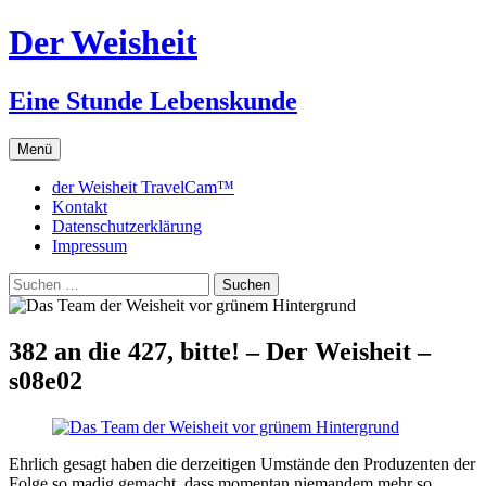
Zum
Der Weisheit
Inhalt
springen
Eine Stunde Lebenskunde
Menü
der Weisheit TravelCam™
Kontakt
Datenschutzerklärung
Impressum
Suchen
nach:
382 an die 427, bitte! – Der Weisheit –
s08e02
Ehrlich gesagt haben die derzeitigen Umstände den Produzenten der
Folge so madig gemacht, dass momentan niemandem mehr so