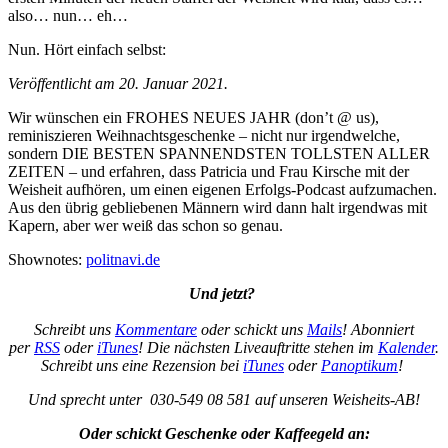
also… nun… eh…
Nun. Hört einfach selbst:
Veröffentlicht am 20. Januar 2021.
Wir wünschen ein FROHES NEUES JAHR (don’t @ us),
reminiszieren Weihnachtsgeschenke – nicht nur irgendwelche,
sondern DIE BESTEN SPANNENDSTEN TOLLSTEN ALLER
ZEITEN – und erfahren, dass Patricia und Frau Kirsche mit der
Weisheit aufhören, um einen eigenen Erfolgs-Podcast aufzumachen.
Aus den übrig gebliebenen Männern wird dann halt irgendwas mit
Kapern, aber wer weiß das schon so genau.
Shownotes:
politnavi.de
Und jetzt?
Schreibt uns
Kommentare
oder schickt uns
Mails
! Abonniert
per
RSS
oder
iTunes
! Die nächsten Liveauftritte stehen im
Kalender
.
Schreibt uns eine Rezension bei
iTunes
oder
Panoptikum
!
Und sprecht unter 030-549 08 581 auf unseren Weisheits-AB!
Oder schickt Geschenke oder Kaffeegeld an: