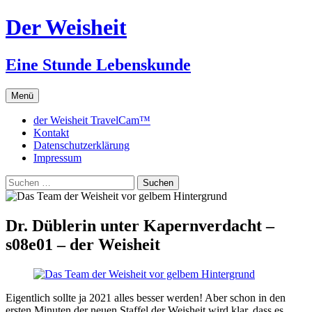
Zum
Der Weisheit
Inhalt
springen
Eine Stunde Lebenskunde
Menü
der Weisheit TravelCam™
Kontakt
Datenschutzerklärung
Impressum
Suchen
nach:
Dr. Düblerin unter Kapernverdacht –
s08e01 – der Weisheit
Eigentlich sollte ja 2021 alles besser werden! Aber schon in den
ersten Minuten der neuen Staffel der Weisheit wird klar, dass es…