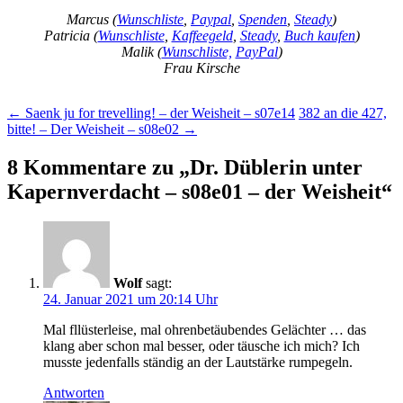
Marcus (
Wunschliste
,
Paypal
,
Spenden
,
Steady
)
Patricia (
Wunschliste
,
Kaffeegeld
,
Steady
,
Buch kaufen
)
Malik (
Wunschliste,
PayPal
)
Frau Kirsche
Beitragsnavigation
←
Saenk ju for trevelling! – der Weisheit – s07e14
382 an die 427,
bitte! – Der Weisheit – s08e02
→
8 Kommentare zu „
Dr. Düblerin unter
Kapernverdacht – s08e01 – der Weisheit
“
Wolf
sagt:
24. Januar 2021 um 20:14 Uhr
Mal fllüsterleise, mal ohrenbetäubendes Gelächter … das
klang aber schon mal besser, oder täusche ich mich? Ich
musste jedenfalls ständig an der Lautstärke rumpegeln.
Antworten