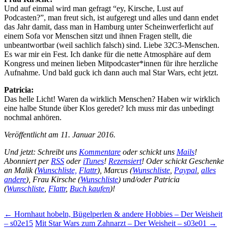
Und auf einmal wird man gefragt “ey, Kirsche, Lust auf
Podcasten?”, man freut sich, ist aufgeregt und alles und dann endet
das Jahr damit, dass man in Hamburg unter Scheinwerferlicht auf
einem Sofa vor Menschen sitzt und ihnen Fragen stellt, die
unbeantwortbar (weil sachlich falsch) sind. Liebe 32C3-Menschen.
Es war mir ein Fest. Ich danke für die nette Atmosphäre auf dem
Kongress und meinen lieben Mitpodcaster*innen für ihre herzliche
Aufnahme. Und bald guck ich dann auch mal Star Wars, echt jetzt.
Patricia:
Das helle Licht! Waren da wirklich Menschen? Haben wir wirklich
eine halbe Stunde über Klos geredet? Ich muss mir das unbedingt
nochmal anhören.
Veröffentlicht am 11. Januar 2016.
Und jetzt: Schreibt uns
Kommentare
oder schickt uns
Mails
!
Abonniert per
RSS
oder
iTunes
!
Rezensiert
! Oder schickt Geschenke
an Malik (
Wunschliste,
Flattr
), Marcus (
Wunschliste
,
Paypal
,
alles
andere
), Frau Kirsche (
Wunschliste
) und/oder Patricia
(
Wunschliste
,
Flattr
,
Buch kaufen
)!
Beitragsnavigation
←
Hornhaut hobeln, Bügelperlen & andere Hobbies – Der Weisheit
– s02e15
Mit Star Wars zum Zahnarzt – Der Weisheit – s03e01
→