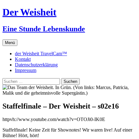
Zum
Der Weisheit
Inhalt
springen
Eine Stunde Lebenskunde
Menü
der Weisheit TravelCam™
Kontakt
Datenschutzerklärung
Impressum
Suchen
nach:
Staffelfinale – Der Weisheit – s02e16
httpvh://www.youtube.com/watch?v=OTOJi0-IK0E
Staffelfinale! Keine Zeit für Shownotes! Wir waren live! Auf einer
Bühne! Hört, hört!