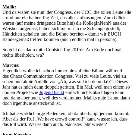
Malik:
Und da waren sie nun: der Congress, der CCC, die tollen Leute alle
– und nur ein halber Tag Zeit, das alles aufzusaugen. Zum Glück
waren (auf meine dringende Bitte hin) die KollegInNenN aus der
Weisheit angereist, haben sich mit mir in die Schlange gestellt,
Händchen gehalten und die Bühne bereitet – damit wir EUCH
standesgemäß treffen konnten (auch endlich mal in persona).
So geht das dann mit »Coolster Tag 2015«. Am Ende nochmal
rechts überholen, wa?
Marcus:
Eigentlich wollte ich schon immer nie auf eine Bühne während
des Chaos Communication Congress. Viel zu viele Leute, viel zu
scheu und akute Anfälle von „Äh, was soll ich denn da!?“. Dieses
Jahr hat es mich dann doppelt geritten. Ein Mal, weil man einem so
coolen Projekt wie
Jugend hackt
einfach nichts abschlagen kann
und dann aber auch, weil des verdammten Maliks gute Laune dann
doch irgendwie ansteckend ist.
Ich hatte wirklich arge Bedenken, ob da überhaupt jemand kommt.
Aber als der Ruf „We have crowd control!“ kam, wusste ich, dass
das toll wird. War es dann auch. Nächstes Jahr wieder?
Frau Kirsche: