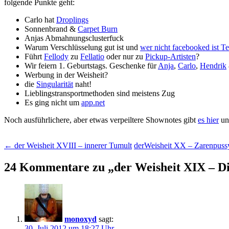
folgende Punkte geht:
Carlo hat
Droplings
Sonnenbrand &
Carpet Burn
Anjas Abmahnungsclusterfuck
Warum Verschlüsselung gut ist und
wer nicht facebooked ist Ter
Führt
Fellody
zu
Fellatio
oder nur zu
Pickup-Artisten
?
Wir feiern 1. Geburtstags. Geschenke für
Anja
,
Carlo
,
Hendrik
Werbung in der Weisheit?
die
Singularität
naht!
Lieblingstransportmethoden sind meistens Zug
Es ging nicht um
app.net
Noch ausführlichere, aber etwas verpeiltere Shownotes gibt
es hier
un
Beitragsnavigation
←
der Weisheit XVIII – innerer Tumult
derWeisheit XX – Zarenpus
24 Kommentare zu „
der Weisheit XIX – 
monoxyd
sagt:
30. Juli 2012 um 18:27 Uhr