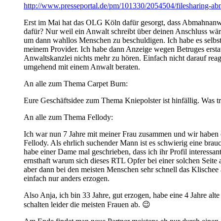
http://www.presseportal.de/pm/101330/2054504/filesharing-ab
Erst im Mai hat das OLG Köln dafür gesorgt, dass Abmahnanwä
dafür? Nur weil ein Anwalt schreibt über deinen Anschluss wär
um dann wahllos Menschen zu beschuldigen. Ich habe es selbst 
meinem Provider. Ich habe dann Anzeige wegen Betruges erstatt
Anwaltskanzlei nichts mehr zu hören. Einfach nicht darauf reag
umgehend mit einem Anwalt beraten.
An alle zum Thema Carpet Burn:
Eure Geschäftsidee zum Thema Kniepolster ist hinfällig. Was tr
An alle zum Thema Fellody:
Ich war nun 7 Jahre mit meiner Frau zusammen und wir haben 
Fellody. Als ehrlich suchender Mann ist es schwierig eine bra
habe einer Dame mal geschrieben, dass ich ihr Profil interessa
ernsthaft warum sich dieses RTL Opfer bei einer solchen Seite
aber dann bei den meisten Menschen sehr schnell das Klischee 
einfach nur anders erzogen.
Also Anja, ich bin 33 Jahre, gut erzogen, habe eine 4 Jahre al
schalten leider die meisten Frauen ab. 😉