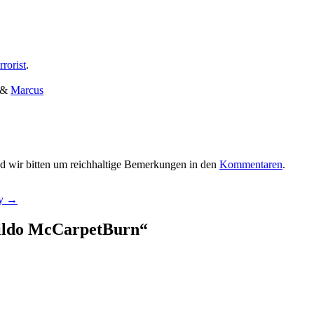
rorist
.
&
Marcus
d wir bitten um reichhaltige Bemerkungen in den
Kommentaren
.
sy
→
Dildo McCarpetBurn
“