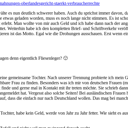
mahnungen-oberlandesgericht-staerkt-verbraucherrechte
lte es nun deutlich schwerer haben. Auch du sprichst immer davon, d
e etwas geladen worden, muss es noch lange nicht stimmen. Es ist scho
erlebt. Man wollte von mir auch Geld und ich habe dann nach der angeb
et. Weiterhin habe ich den kompletten Brief- und Schriftverkehr veröff
ieren ist das Motto. Egal wie die Drohungen ausschauen. Erst wenn ein 
agen denn eigentlich Fliesenleger? 🙂
eine gemeinsame Tochter. Nach unserer Trennung probierte ich mein G
uchbare Frau zu finden. Besonders was ich mir von deutschen Frauen (mö
nt finde und gerne mal in Kontakt mit ihr treten möchte. Sie schrieb d
 angemeldet hat. Vergesst also solche Seiten! Bei ausländischen Frauen
auf, dass die einfach nur nach Deutschland wollen. Das mag bei manche
te Tochter, habe kein Geld, werde von Jahr zu Jahr fetter. Wie sieht es