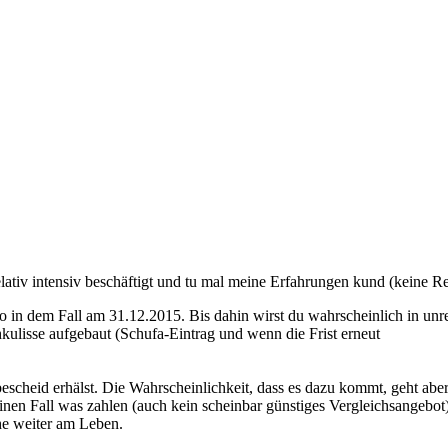
tiv intensiv beschäftigt und tu mal meine Erfahrungen kund (keine Re
lso in dem Fall am 31.12.2015. Bis dahin wirst du wahrscheinlich in un
ulisse aufgebaut (Schufa-Eintrag und wenn die Frist erneut
scheid erhälst. Die Wahrscheinlichkeit, dass es dazu kommt, geht aber 
en Fall was zahlen (auch kein scheinbar günstiges Vergleichsangebot) o
che weiter am Leben.