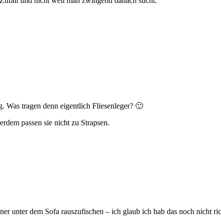
Zufall und nicht weil man zwingend danach sucht.
g. Was tragen denn eigentlich Fliesenleger? 🙂
erdem passen sie nicht zu Strapsen.
r unter dem Sofa rauszufischen – ich glaub ich hab das noch nicht ri