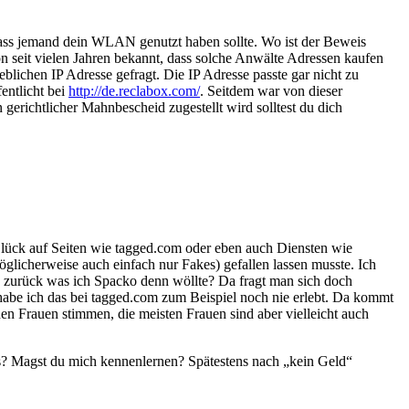
ass jemand dein WLAN genutzt haben sollte. Wo ist der Beweis
n seit vielen Jahren bekannt, dass solche Anwälte Adressen kaufen
lichen IP Adresse gefragt. Die IP Adresse passte gar nicht zu
entlicht bei
http://de.reclabox.com/
. Seitdem war von dieser
gerichtlicher Mahnbescheid zugestellt wird solltest du dich
lück auf Seiten wie tagged.com oder eben auch Diensten wie
glicherweise auch einfach nur Fakes) gefallen lassen musste. Ich
ann zurück was ich Spacko denn wöllte? Da fragt man sich doch
 habe ich das bei tagged.com zum Beispiel noch nie erlebt. Da kommt
n Frauen stimmen, die meisten Frauen sind aber vielleicht auch
 aus? Magst du mich kennenlernen? Spätestens nach „kein Geld“