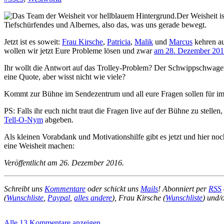
Der Weisheit i
Tiefschürfendes und Albernes, also das, was uns gerade bewegt.
Jetzt ist es soweit:
Frau Kirsche
,
Patricia
,
Malik
und
Marcus
kehren au
wollen wir jetzt Eure Probleme lösen und zwar
am 28. Dezember 2016
Ihr wollt die Antwort auf das Trolley-Problem? Der Schwippschwager 
eine Quote, aber wisst nicht wie viele?
Kommt zur Bühne im Sendezentrum und all eure Fragen sollen für imm
PS: Falls ihr euch nicht traut die Fragen live auf der Bühne zu stellen
Tell-O-Nym
abgeben.
Als kleinen Vorabdank und Motivationshilfe gibt es jetzt und hier no
eine Weisheit machen:
Veröffentlicht am 26. Dezember 2016.
Schreibt uns
Kommentare
oder schickt uns
Mails
! Abonniert per
RSS
(
Wunschliste
,
Paypal
,
alles andere
), Frau Kirsche (
Wunschliste
) und/
Alle 13 Kommentare anzeigen