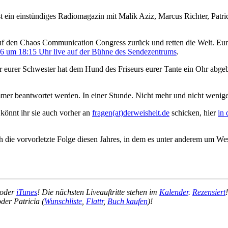
st ein einstündiges Radiomagazin mit Malik Aziz, Marcus Richter, Patr
f den Chaos Communication Congress zurück und retten die Welt. Eu
 um 18:15 Uhr live auf der Bühne des Sendezentrums
.
eurer Schwester hat dem Hund des Friseurs eurer Tante ein Ohr abgebiss
er beantwortet werden. In einer Stunde. Nicht mehr und nicht wenige
, könnt ihr sie auch vorher an
fragen(at)derweisheit.de
schicken, hier
in
ch die vorvorletzte Folge diesen Jahres, in dem es unter anderem um W
oder
iTunes
! Die nächsten Liveauftritte stehen im
Kalender
.
Rezensiert
oder Patricia (
Wunschliste
,
Flattr
,
Buch kaufen
)!