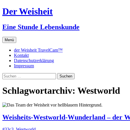
Zum
Der Weisheit
Inhalt
springen
Eine Stunde Lebenskunde
Menü
der Weisheit TravelCam™
Kontakt
Datenschutzerklärung
Impressum
Suchen
nach:
Schlagwortarchiv: Westworld
Weisheits-Westworld-Wunderland – der We
#33c3
,
Westworld