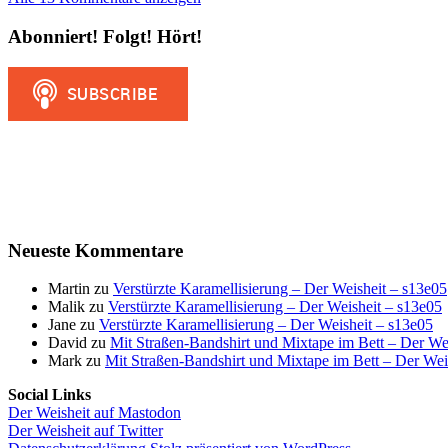
Abonniert! Folgt! Hört!
Neueste Kommentare
Martin
zu
Verstürzte Karamellisierung – Der Weisheit – s13e05
Malik
zu
Verstürzte Karamellisierung – Der Weisheit – s13e05
Jane
zu
Verstürzte Karamellisierung – Der Weisheit – s13e05
David
zu
Mit Straßen-Bandshirt und Mixtape im Bett – Der We
Mark
zu
Mit Straßen-Bandshirt und Mixtape im Bett – Der Wei
Social Links
Der Weisheit auf Mastodon
Der Weisheit auf Twitter