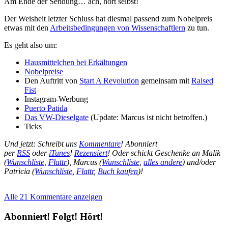
Am Ende der Sendung… ach, hört selbst!
Der Weisheit letzter Schluss hat diesmal passend zum Nobelpreis
etwas mit den
Arbeitsbedingungen von Wissenschaftlern
zu tun.
Es geht also um:
Hausmittelchen bei Erkältungen
Nobelpreise
Den Auftritt von
Start A Revolution
gemeinsam mit
Raised
Fist
Instagram-Werbung
Puerto Patida
Das VW-Dieselgate
(Update: Marcus ist nicht betroffen.)
Ticks
Und jetzt: Schreibt uns
Kommentare
! Abonniert
per
RSS
oder
iTunes
!
Rezensiert
! Oder schickt Geschenke an Malik
(
Wunschliste,
Flattr
), Marcus (
Wunschliste
,
alles andere
) und/oder
Patricia (
Wunschliste
,
Flattr
,
Buch kaufen
)!
Alle 21 Kommentare anzeigen
Abonniert! Folgt! Hört!