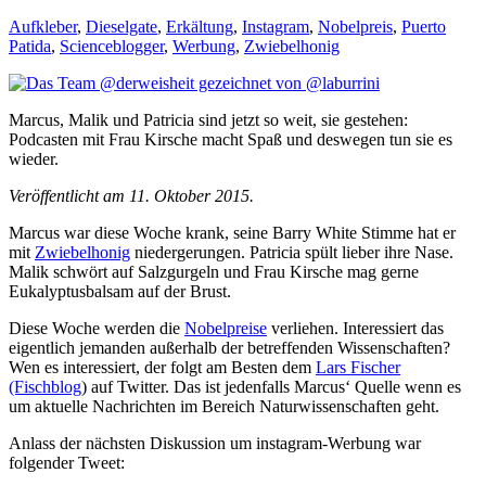
Aufkleber
,
Dieselgate
,
Erkältung
,
Instagram
,
Nobelpreis
,
Puerto
Patida
,
Scienceblogger
,
Werbung
,
Zwiebelhonig
Marcus, Malik und Patricia sind jetzt so weit, sie gestehen:
Podcasten mit Frau Kirsche macht Spaß und deswegen tun sie es
wieder.
Veröffentlicht am 11. Oktober 2015.
Marcus war diese Woche krank, seine Barry White Stimme hat er
mit
Zwiebelhonig
niedergerungen. Patricia spült lieber ihre Nase.
Malik schwört auf Salzgurgeln und Frau Kirsche mag gerne
Eukalyptusbalsam auf der Brust.
Diese Woche werden die
Nobelpreise
verliehen. Interessiert das
eigentlich jemanden außerhalb der betreffenden Wissenschaften?
Wen es interessiert, der folgt am Besten dem
Lars Fischer
(Fischblog
) auf Twitter. Das ist jedenfalls Marcus‘ Quelle wenn es
um aktuelle Nachrichten im Bereich Naturwissenschaften geht.
Anlass der nächsten Diskussion um instagram-Werbung war
folgender Tweet: