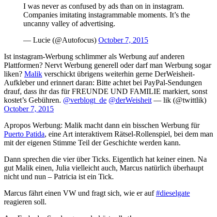
I was never as confused by ads than on in instagram.
Companies imitating instagrammable moments. It’s the
uncanny valley of advertising.
— Lucie (@Autofocus)
October 7, 2015
Ist instagram-Werbung schlimmer als Werbung auf anderen
Plattformen? Nervt Werbung generell oder darf man Werbung sogar
liken?
Malik
verschickt übrigens weiterhin gerne DerWeisheit-
Aufkleber und erinnert daran: Bitte achtet bei PayPal-Sendungen
drauf, dass ihr das für FREUNDE UND FAMILIE markiert, sonst
kostet’s Gebühren.
@verblogt_de
@derWeisheit
— lik (@twittlik)
October 7, 2015
Apropos Werbung: Malik macht dann ein bisschen Werbung für
Puerto Patida
, eine Art interaktivem Rätsel-Rollenspiel, bei dem man
mit der eigenen Stimme Teil der Geschichte werden kann.
Dann sprechen die vier über Ticks. Eigentlich hat keiner einen. Na
gut Malik einen, Julia vielleicht auch, Marcus natürlich überhaupt
nicht und nun – Patricia ist ein Tick.
Marcus fährt einen VW und fragt sich, wie er auf
#dieselgate
reagieren soll.