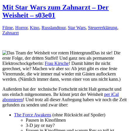
Mit Star Wars zum Zahnarzt – Der
Weisheit – s03e01
Filme
,
Horror
,
Kino
,
Russlandtour
,
Star Wars
,
Steuererklärung
,
Zahnarzt
Das ist sie! Die
erste Folge, der dritten Staffel! Und ganz neu als permanente
Elektroschockgeberin:
Frau Kirsche
! Damit hättet ihr nicht
gerechnet, wie? Machen wir aber so: Ab jetzt gibt es eine feste
Viererrunde, die wir immer mal wieder mit Gästen auflockern
werden. (Nämlich immer dann, wenn einer von uns nicht kann.)
Außerdem hat der technische Fortschritt nicht Halt gemacht und
uns einfach mitgenommen. Ihr könnt jetzt der Weisheit
per iCal
abonnieren
! Und trotz all dieser Aufregung haben wir noch die Zeit
gefunden zu senden und zwar über:
The Force Awakens
(ohne Rücksicht auf Spoiler)
Pausen in Kinofilmen
3-D jay or nay?
Frauen in Kinofilmen und warum Rey so toll ist