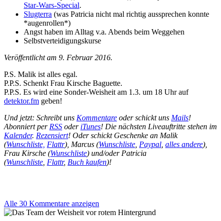
Star-Wars-Special
.
Slugterra
(was Patricia nicht mal richtig aussprechen konnte
*augenrollen*)
Angst haben im Alltag v.a. Abends beim Weggehen
Selbstverteidigungskurse
Veröffentlicht am 9. Februar 2016.
P.S. Malik ist alles egal.
P.P.S. Schenkt Frau Kirsche Baguette.
P.P.S. Es wird eine Sonder-Weisheit am 1.3. um 18 Uhr auf
detektor.fm
geben!
Und jetzt: Schreibt uns
Kommentare
oder schickt uns
Mails
!
Abonniert per
RSS
oder
iTunes
! Die nächsten Liveauftritte stehen im
Kalender
.
Rezensiert
! Oder schickt Geschenke an Malik
(
Wunschliste,
Flattr
), Marcus (
Wunschliste
,
Paypal
,
alles andere
),
Frau Kirsche (
Wunschliste
) und/oder Patricia
(
Wunschliste
,
Flattr
,
Buch kaufen
)!
Alle 30 Kommentare anzeigen