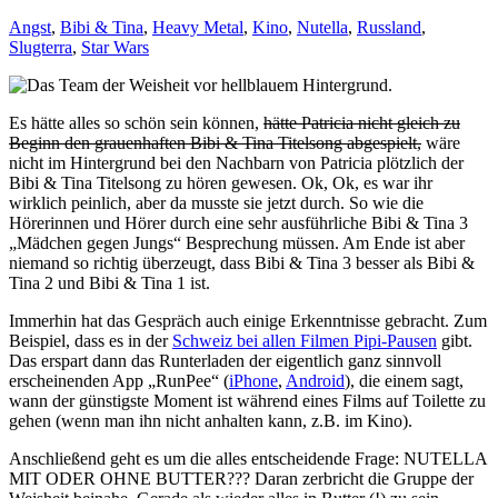
Angst
,
Bibi & Tina
,
Heavy Metal
,
Kino
,
Nutella
,
Russland
,
Slugterra
,
Star Wars
Es hätte alles so schön sein können,
hätte Patricia nicht gleich zu
Beginn den grauenhaften Bibi & Tina Titelsong abgespielt,
wäre
nicht im Hintergrund bei den Nachbarn von Patricia plötzlich der
Bibi & Tina Titelsong zu hören gewesen. Ok, Ok, es war ihr
wirklich peinlich, aber da musste sie jetzt durch. So wie die
Hörerinnen und Hörer durch eine sehr ausführliche Bibi & Tina 3
„Mädchen gegen Jungs“ Besprechung müssen. Am Ende ist aber
niemand so richtig überzeugt, dass Bibi & Tina 3 besser als Bibi &
Tina 2 und Bibi & Tina 1 ist.
Immerhin hat das Gespräch auch einige Erkenntnisse gebracht. Zum
Beispiel, dass es in der
Schweiz bei allen Filmen Pipi-Pausen
gibt.
Das erspart dann das Runterladen der eigentlich ganz sinnvoll
erscheinenden App „RunPee“ (
iPhone
,
Android
), die einem sagt,
wann der günstigste Moment ist während eines Films auf Toilette zu
gehen (wenn man ihn nicht anhalten kann, z.B. im Kino).
Anschließend geht es um die alles entscheidende Frage: NUTELLA
MIT ODER OHNE BUTTER??? Daran zerbricht die Gruppe der