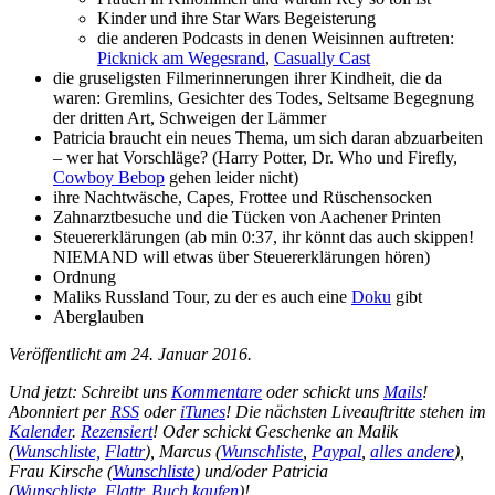
Kinder und ihre Star Wars Begeisterung
die anderen Podcasts in denen Weisinnen auftreten:
Picknick am Wegesrand
,
Casually Cast
die gruseligsten Filmerinnerungen ihrer Kindheit, die da
waren: Gremlins, Gesichter des Todes, Seltsame Begegnung
der dritten Art, Schweigen der Lämmer
Patricia braucht ein neues Thema, um sich daran abzuarbeiten
– wer hat Vorschläge? (Harry Potter, Dr. Who und Firefly,
Cowboy Bebop
gehen leider nicht)
ihre Nachtwäsche, Capes, Frottee und Rüschensocken
Zahnarztbesuche und die Tücken von Aachener Printen
Steuererklärungen (ab min 0:37, ihr könnt das auch skippen!
NIEMAND will etwas über Steuererklärungen hören)
Ordnung
Maliks Russland Tour, zu der es auch eine
Doku
gibt
Aberglauben
Veröffentlicht am 24. Januar 2016.
Und jetzt: Schreibt uns
Kommentare
oder schickt uns
Mails
!
Abonniert per
RSS
oder
iTunes
! Die nächsten Liveauftritte stehen im
Kalender
.
Rezensiert
! Oder schickt Geschenke an Malik
(
Wunschliste,
Flattr
), Marcus (
Wunschliste
,
Paypal
,
alles andere
),
Frau Kirsche (
Wunschliste
) und/oder Patricia
(
Wunschliste
,
Flattr
,
Buch kaufen
)!