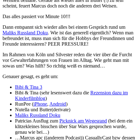
Weisheit beinahe. Gerade als wieder alles in Butter (!) zu sein
scheint, feuert Marcus doch noch die anderen drei Weisen.
Das alles passiert vor Minute 10!!!
Dann entspannt sich wieder alles bei einem Gespräch rund um
Maliks Russland Doku
. Wie ist das generell eigentlich? Wenn man
befreundet ist, muss man sich für die Hobbys der Freundinnen und
Freunde interessieren? PEER PRESSURE!
Im Rahmen von Köln und Silvester reden die vier über die Furcht
vor Gewalterfahrungen von Frauen im Alltag. Wie geht man mit
sowas um? Was hilft? So richtig weiß es niemand…
Genauer gesagt, es geht um:
Bibi & Tina 3
Bibi & Tina (sehr lesenswert dazu die
Rezension dazu im
Kinderfilmblog
)
RunPee (
iPhone
,
Android
)
Nutella und Butter(derivate)
Maliks Russland Doku
Patricias Ausflug zum
Picknick am Wegesrand
(bei dem ein
klitzekleines bisschen über Star Wars gesprochen wurde,
genau wie bei…)
…Marcus apc ((anderem Podcast)) CasuallyCast bzw dessen