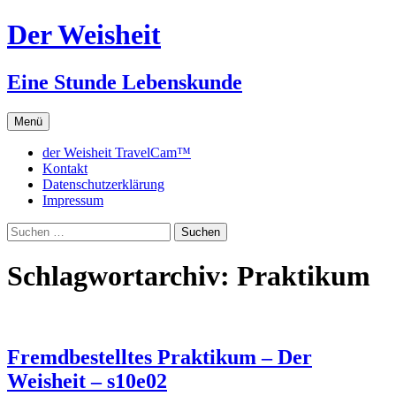
Zum
Der Weisheit
Inhalt
springen
Eine Stunde Lebenskunde
Menü
der Weisheit TravelCam™
Kontakt
Datenschutzerklärung
Impressum
Suchen
nach:
Schlagwortarchiv: Praktikum
Fremdbestelltes Praktikum – Der
Weisheit – s10e02