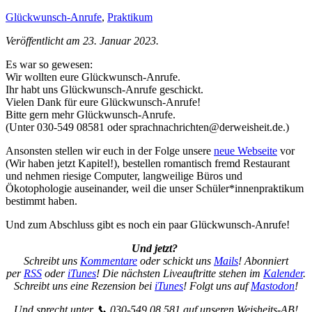
Glückwunsch-Anrufe
,
Praktikum
Veröffentlicht am 23. Januar 2023.
Es war so gewesen:
Wir wollten eure Glückwunsch-Anrufe.
Ihr habt uns Glückwunsch-Anrufe geschickt.
Vielen Dank für eure Glückwunsch-Anrufe!
Bitte gern mehr Glückwunsch-Anrufe.
(Unter 030-549 08581 oder sprachnachrichten@derweisheit.de.)
Ansonsten stellen wir euch in der Folge unsere
neue Webseite
vor
(Wir haben jetzt Kapitel!), bestellen romantisch fremd Restaurant
und nehmen riesige Computer, langweilige Büros und
Ökotophologie auseinander, weil die unser Schüler*innenpraktikum
bestimmt haben.
Und zum Abschluss gibt es noch ein paar Glückwunsch-Anrufe!
Und jetzt?
Schreibt uns
Kommentare
oder schickt uns
Mails
! Abonniert
per
RSS
oder
iTunes
! Die nächsten Liveauftritte stehen im
Kalender
.
Schreibt uns eine Rezension bei
iTunes
! Folgt uns auf
Mastodon
!
Und sprecht unter 📞 030-549 08 581 auf unseren Weisheits-AB!