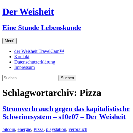
Zum
Der Weisheit
Inhalt
springen
Eine Stunde Lebenskunde
Menü
der Weisheit TravelCam™
Kontakt
Datenschutzerklärung
Impressum
Suchen
nach:
Schlagwortarchiv: Pizza
Stromverbrauch gegen das kapitalistische
Schweinesystem – s10e07 – Der Weisheit
bitcoin
,
energie
,
Pizza
,
playstation
,
verbrauch