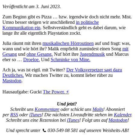
Veröffentlicht am 3. Juni 2023.
Zum Beginn gibt es Pizza … bzw. irgendwie doch nicht mehr. Mist.
Umso besser steigen wir anschließend
in politische
Kommunikation ein
. Selbstverständlich geht es dabei darum, wie
lange ihr alle eigentlich Playstation zockt.
Julia räumt mit ihren
musikalischen Hörroutinen
auf und fragt: was,
wann und wie hört ihr? Malik empfiehlt zumindest einen Song
mit
Gesang
und
ohne Gesang.
Nuf hört ihre
Jugendmusik
und Marcus
eher so …
Droeloe.
Und
Schminke von Mine.
Ach ja, was ist eigtl. mit Twitter?
Der Volksverpetzer sagt dazu
Deutliches.
Wir machen Twitter zu, kommt lieber rüber zu
Mastodon
.
Hausaufgabe: Guckt
The Power. ⚡️
Und jetzt?
Schreibt uns
Kommentare
oder schickt uns
Mails
! Abonniert
per
RSS
oder
iTunes
! Die nächsten Liveauftritte stehen im
Kalender
.
Schreibt uns eine Rezension bei
iTunes
! Folgt uns auf
Mastodon
!
Und sprecht unter 📞 030-549 08 581 auf unseren Weisheits-AB!