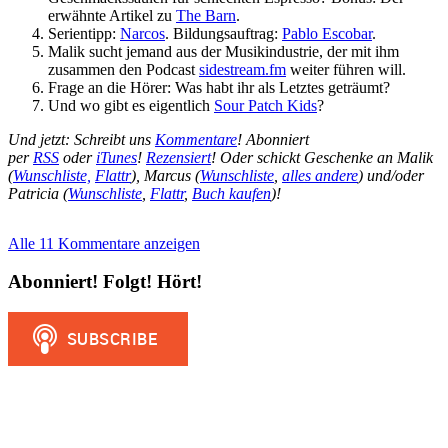
erwähnte Artikel zu
The Barn
.
Serientipp:
Narcos
. Bildungsauftrag:
Pablo Escobar
.
Malik sucht jemand aus der Musikindustrie, der mit ihm
zusammen den Podcast
sidestream.fm
weiter führen will.
Frage an die Hörer: Was habt ihr als Letztes geträumt?
Und wo gibt es eigentlich
Sour Patch Kids
?
Und jetzt: Schreibt uns
Kommentare
! Abonniert
per
RSS
oder
iTunes
!
Rezensiert
! Oder schickt Geschenke an Malik
(
Wunschliste,
Flattr
), Marcus (
Wunschliste
,
alles andere
) und/oder
Patricia (
Wunschliste
,
Flattr
,
Buch kaufen
)!
Alle 11 Kommentare anzeigen
Abonniert! Folgt! Hört!