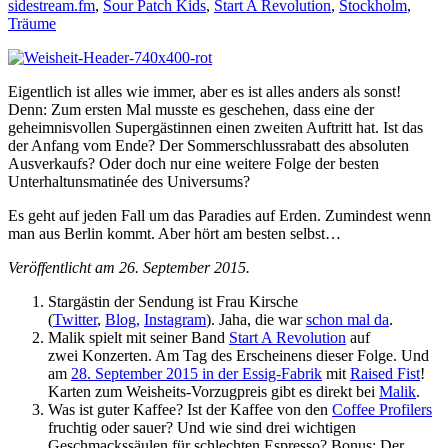
sidestream.fm
,
Sour Patch Kids
,
Start A Revolution
,
Stockholm
,
Träume
Eigentlich ist alles wie immer, aber es ist alles anders als sonst!
Denn: Zum ersten Mal musste es geschehen, dass eine der
geheimnisvollen Supergästinnen einen zweiten Auftritt hat. Ist das
der Anfang vom Ende? Der Sommerschlussrabatt des absoluten
Ausverkaufs? Oder doch nur eine weitere Folge der besten
Unterhaltunsmatinée des Universums?
Es geht auf jeden Fall um das Paradies auf Erden. Zumindest wenn
man aus Berlin kommt. Aber hört am besten selbst…
Veröffentlicht am 26. September 2015.
Stargästin der Sendung ist Frau Kirsche
(
Twitter
,
Blog,
Instagram
). Jaha, die war
schon mal da
.
Malik spielt mit seiner Band
Start A Revolution
auf
zwei Konzerten. Am Tag des Erscheinens dieser Folge. Und
am
28. September 2015 in der Essig-Fabrik
mit
Raised Fist
!
Karten zum Weisheits-Vorzugpreis gibt es direkt bei
Malik
.
Was ist guter Kaffee? Ist der Kaffee von den
Coffee Profilers
fruchtig oder sauer? Und wie sind drei wichtigen
Geschmackssäulen für schlechten Espresso? Bonus: Der