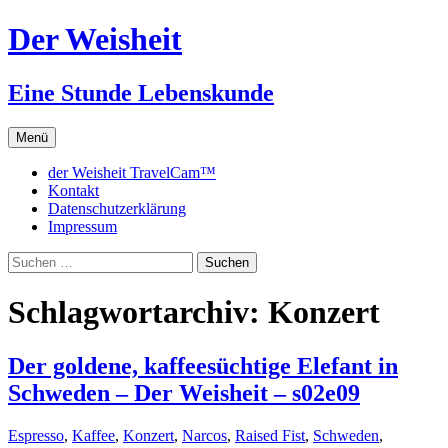
Zum
Der Weisheit
Inhalt
springen
Eine Stunde Lebenskunde
Menü
der Weisheit TravelCam™
Kontakt
Datenschutzerklärung
Impressum
Suchen
nach:
Schlagwortarchiv: Konzert
Der goldene, kaffeesüchtige Elefant in
Schweden – Der Weisheit – s02e09
Espresso
,
Kaffee
,
Konzert
,
Narcos
,
Raised Fist
,
Schweden
,