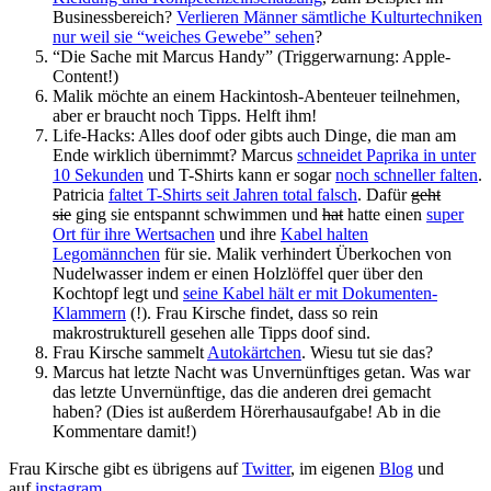
Businessbereich?
Verlieren Männer sämtliche Kulturtechniken
nur weil sie “weiches Gewebe” sehen
?
“Die Sache mit Marcus Handy” (Triggerwarnung: Apple-
Content!)
Malik möchte an einem Hackintosh-Abenteuer teilnehmen,
aber er braucht noch Tipps. Helft ihm!
Life-Hacks: Alles doof oder gibts auch Dinge, die man am
Ende wirklich übernimmt? Marcus
schneidet Paprika in unter
10 Sekunden
und T-Shirts kann er sogar
noch schneller falten
.
Patricia
faltet T-Shirts seit Jahren total falsch
. Dafür
geht
sie
ging sie entspannt schwimmen und
hat
hatte einen
super
Ort für ihre Wertsachen
und ihre
Kabel halten
Legomännchen
für sie. Malik verhindert Überkochen von
Nudelwasser indem er einen Holzlöffel quer über den
Kochtopf legt und
seine Kabel hält er mit Dokumenten-
Klammern
(!). Frau Kirsche findet, dass so rein
makrostrukturell gesehen alle Tipps doof sind.
Frau Kirsche sammelt
Autokärtchen
. Wiesu tut sie das?
Marcus hat letzte Nacht was Unvernünftiges getan. Was war
das letzte Unvernünftige, das die anderen drei gemacht
haben? (Dies ist außerdem Hörerhausaufgabe! Ab in die
Kommentare damit!)
Frau Kirsche gibt es übrigens auf
Twitter
, im eigenen
Blog
und
auf
instagram
.