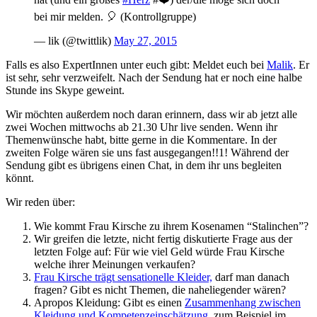
bei mir melden. 🎈 (Kontrollgruppe)
— lik (@twittlik)
May 27, 2015
Falls es also ExpertInnen unter euch gibt: Meldet euch bei
Malik
. Er
ist sehr, sehr verzweifelt. Nach der Sendung hat er noch eine halbe
Stunde ins Skype geweint.
Wir möchten außerdem noch daran erinnern, dass wir ab jetzt alle
zwei Wochen mittwochs ab 21.30 Uhr live senden. Wenn ihr
Themenwünsche habt, bitte gerne in die Kommentare. In der
zweiten Folge wären sie uns fast ausgegangen!!1! Während der
Sendung gibt es übrigens einen Chat, in dem ihr uns begleiten
könnt.
Wir reden über:
Wie kommt Frau Kirsche zu ihrem Kosenamen “Stalinchen”?
Wir greifen die letzte, nicht fertig diskutierte Frage aus der
letzten Folge auf: Für wie viel Geld würde Frau Kirsche
welche ihrer Meinungen verkaufen?
Frau Kirsche trägt sensationelle Kleider,
darf man danach
fragen? Gibt es nicht Themen, die naheliegender wären?
Apropos Kleidung: Gibt es einen
Zusammenhang zwischen
Kleidung und Kompetenzeinschätzung
, zum Beispiel im