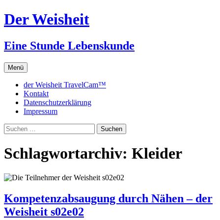
Zum
Der Weisheit
Inhalt
springen
Eine Stunde Lebenskunde
Menü
der Weisheit TravelCam™
Kontakt
Datenschutzerklärung
Impressum
Suchen
nach:
Schlagwortarchiv: Kleider
Kompetenzabsaugung durch Nähen – der
Weisheit s02e02