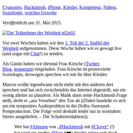
Cyanogen
,
Hackintosh
,
iPhone
,
Kleider
,
Kompetenz
,
Nähen
,
Soziologie
,
weiches Gewebe
Veröffentlicht am 31. Mai 2015.
Vor zwei Wochen haben wir den
1. Teil der 2. Staffel der
Weisheit
aufgenommen. Diese Woche haben wir es gewagt live
(und sogar mit
Chat
!) zu senden.
Als Gästin haben wir diesmal Frau Kirsche (
Twitter
,
Blog,
instagram
) eingeladen. Frau Kirsche ist promovierte
Soziologin, deswegen sprechen wir mit ihr über Kleider.
Marcus wollte irgendwann nicht mehr mit den anderen drei
sprechen und hat sich zwischendrin das Internet abgestellt, um ein
wenig alleine zu plaudern. Als Malik dann seine Hackintosh-Frage
stellt, dreht er „aus Versehen“ den Ton ab ((Dabei handelte es sich
um ein temporäres Audioproblem in der Dolby-Surround-
Postproduction. Die Folge wird deshalb leider nur in normalem
Stereo ausgeliefert. – Die Schattenredaktion)).
Wer hat
#Ahnung
von „
#Hackintosh
mit
#Clover“
(!)
hat (und ein großes
#Herz
#❤️) der/die möge sich doch