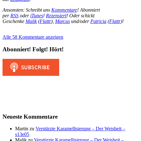
Ansonsten: Schreibt uns
Kommentare
! Abonniert
per
RSS
oder
iTunes
!
Rezensiert
! Oder schickt
Geschenke
Malik
(
Flattr
),
Marcus
und/oder
Patricia
(
Flattr
)!
Alle 58 Kommentare anzeigen
Abonniert! Folgt! Hört!
Neueste Kommentare
Martin
zu
Verstürzte Karamellisierung – Der Weisheit –
s13e05
Malik
zu
Verstürzte Karamellisierung – Der Weisheit –