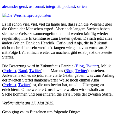
alexander gerst
,
astronaut
,
integrität
,
podcast
,
serien
Es ist schon viel, viel, viel zu lange her, dass sich die Weisheit über
die Ohren der Menschen ergoß. Aber nach langem Suchen haben
sich neue Weise zusammengefunden und werden künftig wieder
regelmäßig ihre Erkenntnisse zum Besten geben. Da sich jetzt alles
ändert (vielen Dank an Hendrik, Carlo und Anja, die in Zukunft
nicht mehr dabei sein werden), fangen wir ganz von vorne an. Statt
mit Folge LVI einfach weiter zu machen, gibt es ab jetzt die zweite
Staffel.
Die Besetzung wird in Zukunft aus Patricia (
Blog
,
Twitter
), Malik
(
Podcast
,
Band
,
Twitter
) und Marcus (
Blog
,
Twitter
) bestehen.
Außerdem soll es ab jetzt eine vierte Gästin geben, was zum Anfang
der zweiten Staffel dankenswerter Weise noch einmal Anja
(
Podcast
,
Twitter
) ist, die uns beehrt hat, um den Übergang zu
erleichtern. Ohne weitere Umschweife wollen wir deshalb zur
Sache kommen und präsentieren die erste Folge der zweiten Staffel:
Veröffentlicht am 17. Mai 2015.
Grob ging es im Einzelnen um folgende Dinge: