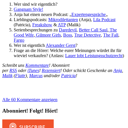
Wer sind wir eigentlich?
Gangnam Style!
Anja hat einen neuen Podcast: „
Expertengespräche
„
Lieblingspodcasts:
Mikrodilettanten
(Anja),
Lila Podcast
(Patricia),
Freakshow
&
ATP
(Malik)
Serienbesprechungen zu
Daredevil
,
Better Call Saul
,
The
Good Wife
,
Gilmore Girls
,
Boss
,
True Detective
,
The Fall
,
Fargo
Wer ist eigentlich
Alexander Gerst
?
Frage an die Hörer: Welche eurer Meinungen würdet ihr für
wieviel verkaufen? (Anlass:
Lauer lobt Leistungsschutzrecht
)
Schreibt uns
Kommentare
! Abonniert
per
RSS
oder
iTunes
!
Rezensiert
! Oder schickt Geschenke an
Anja
,
Malik
(
Flattr
),
Marcus
und/oder
Patricia
!
Alle 60 Kommentare anzeigen
Abonniert! Folgt! Hört!