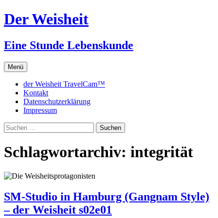
Zum
Der Weisheit
Inhalt
springen
Eine Stunde Lebenskunde
Menü
der Weisheit TravelCam™
Kontakt
Datenschutzerklärung
Impressum
Suchen
nach:
Schlagwortarchiv: integrität
SM-Studio in Hamburg (Gangnam Style)
– der Weisheit s02e01