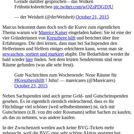
Gerade darüber gesprochen – das Wolken
Frühstücksbrettchen
pic.twitter.com/wQZsPDGDJU
— der Weisheit (@derWeisheit)
October 21, 2015
Marcus bekommt dann doch noch die Kurve zum eigentlichen
Thema warum wir
Mareice Kaiser
eingeladen haben: Sie ist eine der
vier Gründerinnen von
Kreuzberg hilft
und berichtet über ihre
Erfahrungen. Die drei lernen, dass man bei Sachspenden den
Helferinnen und Helfern einiges erleichtern kann, wenn man sie
gewaschen, sortiert und markiert
abgibt. Die Bedarfsliste werdet ihr
bald wieder
hier
finden. Seit dem letzten Sendetermin sind neue
Räume gefunden (was alle sehr freut).
Gute Nachrichten zum Wochenende: Neue Räume für
#Kreuzberghilft
! Juhu! — mareicares (@Mareicares)
October 23, 2015
Neben Sachspenden sind auch gerne Geld- und Gutscheinspenden
gesehen. Es ist eigentlich ziemlich einleuchtend, dass es für
Flüchtlinge viel schöner (weil selbstbestimmter) ist, sich mit
Gutscheinen (z.B. von dm oder Rossmann) selbst Sachen zu kaufen,
als das zu nehmen, was andere kaufen.
In der Zwischenzeit werden auch keine BVG-Tickets mehr
gebraucht, weil die BVG eine sehr schöne Aktion gestartet hat: