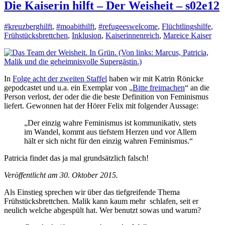
Die Kaiserin hilft – Der Weisheit – s02e12
#kreuzberghilft
,
#moabithilft
,
#refugeeswelcome
,
Flüchtlingshilfe
,
Frühstücksbrettchen
,
Inklusion
,
Kaiserinnenreich
,
Mareice Kaiser
In
Folge acht der zweiten Staffel
haben wir mit Katrin Rönicke
gepodcastet und u.a. ein Exemplar von „
Bitte freimachen
“ an die
Person verlost, der oder die die beste Definition von Feminismus
liefert. Gewonnen hat der Hörer Felix mit folgender Aussage:
„Der einzig wahre Feminismus ist kommunikativ, stets
im Wandel, kommt aus tiefstem Herzen und vor Allem
hält er sich nicht für den einzig wahren Feminismus.“
Patricia findet das ja mal grundsätzlich falsch!
Veröffentlicht am 30. Oktober 2015.
Als Einstieg sprechen wir über das tiefgreifende Thema
Frühstücksbrettchen. Malik kann kaum mehr schlafen, seit er
neulich welche abgespült hat. Wer benutzt sowas und warum?