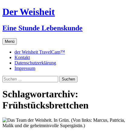
Zum
Der Weisheit
Inhalt
springen
Eine Stunde Lebenskunde
Menü
der Weisheit TravelCam™
Kontakt
Datenschutzerklärung
Impressum
Suchen
nach:
Schlagwortarchiv:
Frühstücksbrettchen