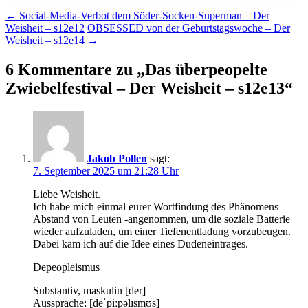
Beitragsnavigation
←
Social-Media-Verbot dem Söder-Socken-Superman – Der
Weisheit – s12e12
OBSESSED von der Geburtstagswoche – Der
Weisheit – s12e14
→
6 Kommentare zu „
Das überpeopelte
Zwiebelfestival – Der Weisheit – s12e13
“
Jakob Pollen
sagt:
7. September 2025 um 21:28 Uhr
Liebe Weisheit.
Ich habe mich einmal eurer Wortfindung des Phänomens –
Abstand von Leuten -angenommen, um die soziale Batterie
wieder aufzuladen, um einer Tiefenentladung vorzubeugen.
Dabei kam ich auf die Idee eines Dudeneintrages.
Depeopleismus
Substantiv, maskulin [der]
Aussprache: [deˈpiːpəlɪsmʊs]