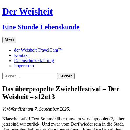
Zum
Der Weisheit
Inhalt
springen
Eine Stunde Lebenskunde
Menü
der Weisheit TravelCam™
Kontakt
Datenschutzerklärung
Impressum
Suchen
nach:
Das überpeopelte Zwiebelfestival – Der
Weisheit – s12e13
Veröffentlicht am 7. September 2025.
Klatschet wild! Den Sommer über mussten wir entpeoplen(?), aber
jetzt sind wir zurück. Und zwar vom Dorf wieder rein in die Stadt.
Kurioses geschah in der Zwischenzeit auch Frau Kirsche auf dem