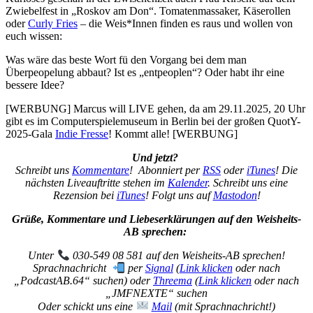
Zwiebelfest in „Roskov am Don“. Tomatenmassaker, Käserollen
oder
Curly Fries
– die Weis*Innen finden es raus und wollen von
euch wissen:
Was wäre das beste Wort fü den Vorgang bei dem man
Überpeopelung abbaut? Ist es „entpeoplen“? Oder habt ihr eine
bessere Idee?
[WERBUNG] Marcus will LIVE gehen, da am 29.11.2025, 20 Uhr
gibt es im Computerspielemuseum in Berlin bei der großen QuotY-
2025-Gala
Indie Fresse
! Kommt alle! [WERBUNG]
Und jetzt?
Schreibt uns
Kommentare
! Abonniert per
RSS
oder
iTunes
! Die
nächsten Liveauftritte stehen im
Kalender
. Schreibt uns eine
Rezension bei
iTunes
! Folgt uns auf
Mastodon
!
Grüße, Kommentare und Liebeserklärungen auf den Weisheits-
AB sprechen:
Unter
030-549 08 581 auf den Weisheits-AB sprechen!
Sprachnachricht
per
Signal
(
Link klicken
oder nach
„PodcastAB.64“ suchen) oder
Threema
(
Link klicken
oder nach
„JMFNEXTE“ suchen
Oder schickt uns eine
Mail
(mit Sprachnachricht!)