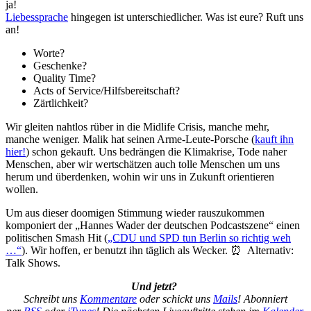
ja!
Liebessprache
hingegen ist unterschiedlicher. Was ist eure? Ruft uns
an!
Worte?
Geschenke?
Quality Time?
Acts of Service/Hilfsbereitschaft?
Zärtlichkeit?
Wir gleiten nahtlos rüber in die Midlife Crisis, manche mehr,
manche weniger. Malik hat seinen Arme-Leute-Porsche (
kauft ihn
hier!
) schon gekauft. Uns bedrängen die Klimakrise, Tode naher
Menschen, aber wir wertschätzen auch tolle Menschen um uns
herum und überdenken, wohin wir uns in Zukunft orientieren
wollen.
Um aus dieser doomigen Stimmung wieder rauszukommen
komponiert der „Hannes Wader der deutschen Podcastszene“ einen
politischen Smash Hit (
„CDU und SPD tun Berlin so richtig weh
…“
). Wir hoffen, er benutzt ihn täglich als Wecker. ⏰ Alternativ:
Talk Shows.
Und jetzt?
Schreibt uns
Kommentare
oder schickt uns
Mails
! Abonniert