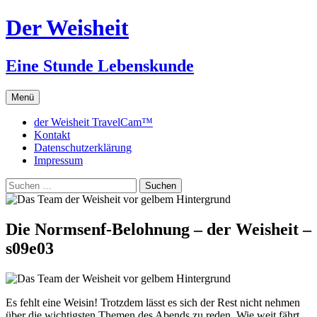
Zum
Der Weisheit
Inhalt
springen
Eine Stunde Lebenskunde
Menü
der Weisheit TravelCam™
Kontakt
Datenschutzerklärung
Impressum
Suchen
nach:
Die Normsenf-Belohnung – der Weisheit –
s09e03
Es fehlt eine Weisin! Trotzdem lässt es sich der Rest nicht nehmen
über die wichtigsten Themen des Abends zu reden. Wie weit fährt