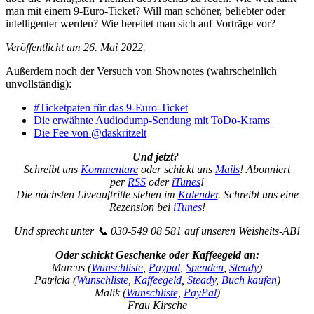
man mit einem 9-Euro-Ticket? Will man schöner, beliebter oder
intelligenter werden? Wie bereitet man sich auf Vorträge vor?
Veröffentlicht am 26. Mai 2022.
Außerdem noch der Versuch von Shownotes (wahrscheinlich
unvollständig):
#Ticketpaten für das 9-Euro-Ticket
Die erwähnte Audiodump-Sendung mit ToDo-Krams
Die Fee von @daskritzelt
Und jetzt?
Schreibt uns
Kommentare
oder schickt uns
Mails
! Abonniert
per
RSS
oder
iTunes
!
Die nächsten Liveauftritte stehen im
Kalender
. Schreibt uns eine
Rezension bei
iTunes
!
Und sprecht unter 📞 030-549 08 581 auf unseren Weisheits-AB!
Oder schickt Geschenke oder Kaffeegeld an:
Marcus (
Wunschliste
,
Paypal
,
Spenden
,
Steady
)
Patricia (
Wunschliste
,
Kaffeegeld
,
Steady
,
Buch kaufen
)
Malik (
Wunschliste,
PayPal
)
Frau Kirsche