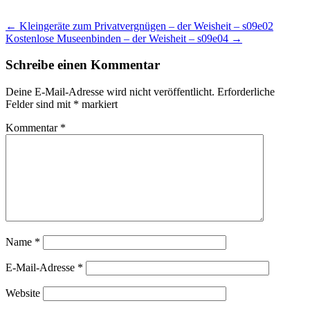
Beitragsnavigation
←
Kleingeräte zum Privatvergnügen – der Weisheit – s09e02
Kostenlose Museenbinden – der Weisheit – s09e04
→
Schreibe einen Kommentar
Deine E-Mail-Adresse wird nicht veröffentlicht.
Erforderliche
Felder sind mit
*
markiert
Kommentar
*
Name
*
E-Mail-Adresse
*
Website