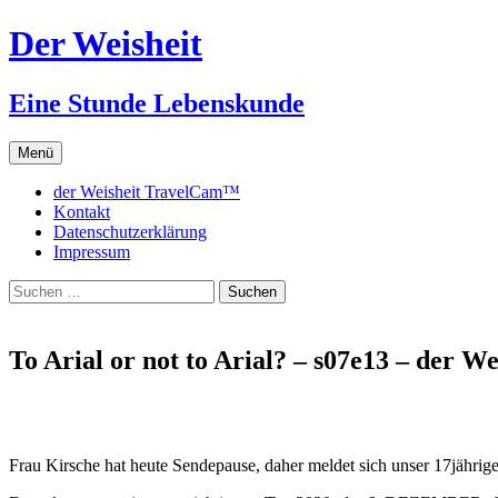
Zum
Der Weisheit
Inhalt
springen
Eine Stunde Lebenskunde
Menü
der Weisheit TravelCam™
Kontakt
Datenschutzerklärung
Impressum
Suchen
nach:
To Arial or not to Arial? – s07e13 – der We
Frau Kirsche hat heute Sendepause, daher meldet sich unser 17jährige