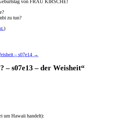
 Geburtstag von FRAU KIRSCHE!
te?
mbi zu tun?
t.
)
Weisheit – s07e14
→
l? – s07e13 – der Weisheit
“
bei um Hawaii handelt):