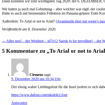
Dann kommen wir zum wichtigsten Tag 2020: der 6. DEZEMBER,
Wir hatten ja auch mal Geburtstag – aber welcher war eigtl. der cools
Hatte es auch mit brennenden Fellsitzen im Panama-grünen Trabi Ko
Außerdem: To Arial or not to Arial? (
Avantgarde eher nur wenn’s pass
Veröffentlicht am 8. Dezember 2020.
Beitragsnavigation
←
Alles neu! – der Weisheit – s07e12
Saenk ju for trevelling! – der 
5 Kommentare zu „
To Arial or not to Aria
Clemens
sagt:
9. Dezember 2020 um 10:34 Uhr
Der einzig wahre Lieblingsfont für die Insel (sofern es sich da
https://www.dafont.com/ukulele2.font
Antworten