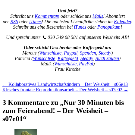
Und jetzt?
Schreibt uns
Kommentare
oder schickt uns
Mails
! Abonniert
per
RSS
oder
iTunes
! Die nächsten Liveauftritte stehen im
Kalender
.
Schreibt uns eine Rezension bei
iTunes
oder
Panoptikum
!
Und sprecht unter 📞 030-549 08 581 auf unseren Weisheits-AB!
Oder schickt Geschenke oder Kaffeegeld an:
Marcus (
Wunschliste
,
Paypal
,
Spenden
,
Steady
)
Patricia (
Wunschliste
,
Kaffeegeld
,
Steady
,
Buch kaufen
)
Malik (
Wunschliste,
PayPal
)
Frau Kirsche
Beitragsnavigation
←
Kollaboratives Landwirtschafstindern – Der Weisheit – s06e13
Kirsches frontale Reproduktionsarbeit – Der Weisheit – s07e02
→
3 Kommentare zu „
Nur 30 Minuten bis
zum Feierabend! – Der Weisheit –
s07e01
“