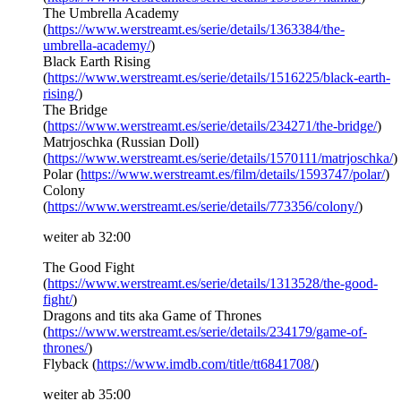
The Umbrella Academy
(
https://www.werstreamt.es/serie/details/1363384/the-
umbrella-academy/
)
Black Earth Rising
(
https://www.werstreamt.es/serie/details/1516225/black-earth-
rising/
)
The Bridge
(
https://www.werstreamt.es/serie/details/234271/the-bridge/
)
Matrjoschka (Russian Doll)
(
https://www.werstreamt.es/serie/details/1570111/matrjoschka/
)
Polar (
https://www.werstreamt.es/film/details/1593747/polar/
)
Colony
(
https://www.werstreamt.es/serie/details/773356/colony/
)
weiter ab 32:00
The Good Fight
(
https://www.werstreamt.es/serie/details/1313528/the-good-
fight/
)
Dragons and tits aka Game of Thrones
(
https://www.werstreamt.es/serie/details/234179/game-of-
thrones/
)
Flyback (
https://www.imdb.com/title/tt6841708/
)
weiter ab 35:00