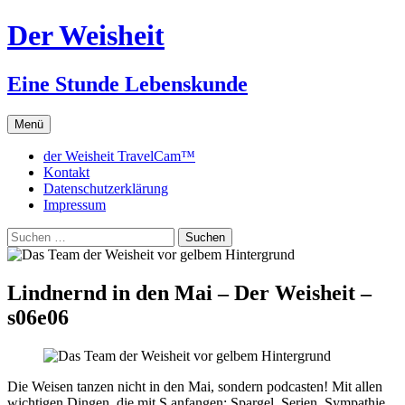
Zum
Der Weisheit
Inhalt
springen
Eine Stunde Lebenskunde
Menü
der Weisheit TravelCam™
Kontakt
Datenschutzerklärung
Impressum
Suchen
nach:
Lindnernd in den Mai – Der Weisheit –
s06e06
Die Weisen tanzen nicht in den Mai, sondern podcasten! Mit allen
wichtigen Dingen, die mit S anfangen: Spargel, Serien, Sympathie.