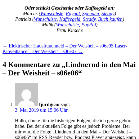
Oder schickt Geschenke oder Kaffeegeld an:
Marcus (
Wunschliste
,
Paypal
,
Spenden
,
Steady
)
Patricia (
Wunschliste
,
Kaffeegeld
,
Steady
,
Buch kaufen
)
Malik (
Wunschliste,
PayPal
)
Frau Kirsche
Beitragsnavigation
←
Elektrischer Hausfrauenneid – Der Weisheit – s06e05
Laser-
Kloveillance – Der Weisheit – s06e07
→
4 Kommentare zu „
Lindnernd in den Mai
– Der Weisheit – s06e06
“
fjordgrau
sagt:
3. Mai 2019 um 15:06 Uhr
Hallo, danke für die bisherigen Folgen, die ich gerne gehört
habe. Bei der aktuellen Folge gibt es jedoch Probleme. Bei
mir wird die Folge „Lindnernd in den Mai – Der Weisheit –
s06e06“ im RSS-Reader bzw. Podcast-Player angezeigt, kann