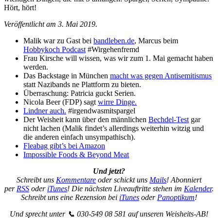
Hört, hört!
Veröffentlicht am 3. Mai 2019.
Malik war zu Gast bei
bandleben.de
, Marcus beim
Hobbykoch Podcast
#Wirgehenfremd
Frau Kirsche will wissen, was wir zum 1. Mai gemacht haben
werden.
Das Backstage in München
macht was gegen Antisemitismus
statt Nazibands ne Plattform zu bieten.
Überraschung: Patricia guckt Serien.
Nicola Beer (FDP) sagt
wirre Dinge.
Lindner auch.
#irgendwasmitspargel
Der Weisheit kann über den männlichen
Bechdel-Test
gar
nicht lachen (Malik findet’s allerdings weiterhin witzig und
die anderen einfach unsympathisch).
Fleabag gibt’s bei Amazon
Impossible Foods & Beyond Meat
Und jetzt?
Schreibt uns
Kommentare
oder schickt uns
Mails
! Abonniert
per
RSS
oder
iTunes
! Die nächsten Liveauftritte stehen im
Kalender
.
Schreibt uns eine Rezension bei
iTunes
oder
Panoptikum
!
Und sprecht unter 📞 030-549 08 581 auf unseren Weisheits-AB!