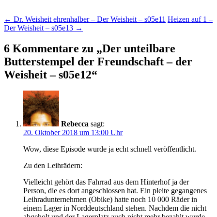
Beitragsnavigation
←
Dr. Weisheit ehrenhalber – Der Weisheit – s05e11
Heizen auf 1 –
Der Weisheit – s05e13
→
6 Kommentare zu „
Der unteilbare
Butterstempel der Freundschaft – der
Weisheit – s05e12
“
Rebecca
sagt:
20. Oktober 2018 um 13:00 Uhr
Wow, diese Episode wurde ja echt schnell veröffentlicht.
Zu den Leihrädern:
Vielleicht gehört das Fahrrad aus dem Hinterhof ja der
Person, die es dort angeschlossen hat. Ein pleite gegangenes
Leihradunternehmen (Obike) hatte noch 10 000 Räder in
einem Lager in Norddeutschland stehen. Nachdem die nicht
abgeholt und der Lagerplatz auch nicht mehr bezahlt wurde,