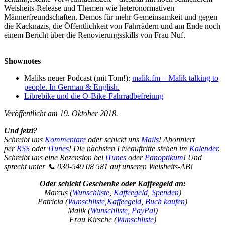
Weisheits-Release und Themen wie heteronormativen
Männerfreundschaften, Demos für mehr Gemeinsamkeit und gegen
die Kacknazis, die Öffentlichkeit von Fahrrädern und am Ende noch
einem Bericht über die Renovierungsskills von Frau Nuf.
Shownotes
Maliks neuer Podcast (mit Tom!):
malik.fm – Malik talking to
people. In German & English.
Librebike und die O-Bike-Fahrradbefreiung
Veröffentlicht am 19. Oktober 2018.
Und jetzt?
Schreibt uns
Kommentare
oder schickt uns
Mails
! Abonniert
per
RSS
oder
iTunes
! Die nächsten Liveauftritte stehen im
Kalender
.
Schreibt uns eine Rezension bei
iTunes
oder
Panoptikum
! Und
sprecht unter 📞 030-549 08 581 auf unseren Weisheits-AB!
Oder schickt Geschenke oder Kaffeegeld an:
Marcus (
Wunschliste
,
Kaffeegeld
,
Spenden
)
Patricia (
Wunschliste
,
Kaffeegeld
,
Buch kaufen
)
Malik (
Wunschliste,
PayPal
)
Frau Kirsche (
Wunschliste
)