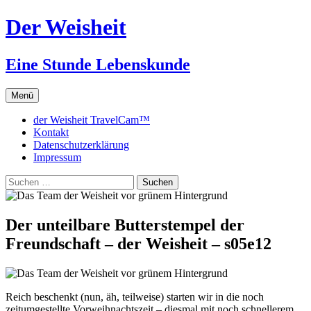
Zum
Der Weisheit
Inhalt
springen
Eine Stunde Lebenskunde
Menü
der Weisheit TravelCam™
Kontakt
Datenschutzerklärung
Impressum
Suchen
nach:
Der unteilbare Butterstempel der
Freundschaft – der Weisheit – s05e12
Reich beschenkt (nun, äh, teilweise) starten wir in die noch
zeitumgestellte Vorweihnachtszeit – diesmal mit noch schnellerem