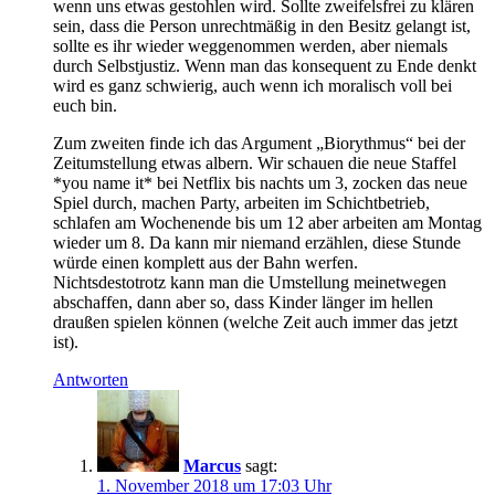
wenn uns etwas gestohlen wird. Sollte zweifelsfrei zu klären
sein, dass die Person unrechtmäßig in den Besitz gelangt ist,
sollte es ihr wieder weggenommen werden, aber niemals
durch Selbstjustiz. Wenn man das konsequent zu Ende denkt
wird es ganz schwierig, auch wenn ich moralisch voll bei
euch bin.
Zum zweiten finde ich das Argument „Biorythmus“ bei der
Zeitumstellung etwas albern. Wir schauen die neue Staffel
*you name it* bei Netflix bis nachts um 3, zocken das neue
Spiel durch, machen Party, arbeiten im Schichtbetrieb,
schlafen am Wochenende bis um 12 aber arbeiten am Montag
wieder um 8. Da kann mir niemand erzählen, diese Stunde
würde einen komplett aus der Bahn werfen.
Nichtsdestotrotz kann man die Umstellung meinetwegen
abschaffen, dann aber so, dass Kinder länger im hellen
draußen spielen können (welche Zeit auch immer das jetzt
ist).
Antworten
Marcus
sagt:
1. November 2018 um 17:03 Uhr