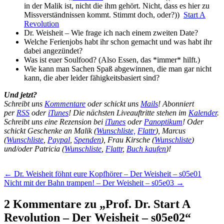
in der Malik ist, nicht die ihm gehört. Nicht, dass es hier zu
Missverständnissen kommt. Stimmt doch, oder?))
Start A
Revolution
Dr. Weisheit – Wie frage ich nach einem zweiten Date?
Welche Ferienjobs habt ihr schon gemacht und was habt ihr
dabei angezündet?
Was ist euer Soulfood? (Also Essen, das *immer* hilft.)
Wie kann man Sachen Spaß abgewinnen, die man gar nicht
kann, die aber leider fähigkeitsbasiert sind?
Und jetzt?
Schreibt uns
Kommentare
oder schickt uns
Mails
! Abonniert
per
RSS
oder
iTunes
! Die nächsten Liveauftritte stehen im
Kalender
.
Schreibt uns eine Rezension bei
iTunes
oder
Panoptikum
! Oder
schickt Geschenke an Malik (
Wunschliste,
Flattr
), Marcus
(
Wunschliste
,
Paypal
,
Spenden
), Frau Kirsche (
Wunschliste
)
und/oder Patricia (
Wunschliste
,
Flattr
,
Buch kaufen
)!
Beitragsnavigation
←
Dr. Weisheit föhnt eure Kopfhörer – Der Weisheit – s05e01
Nicht mit der Bahn trampen! – Der Weisheit – s05e03
→
2 Kommentare zu „
Prof. Dr. Start A
Revolution – Der Weisheit – s05e02
“