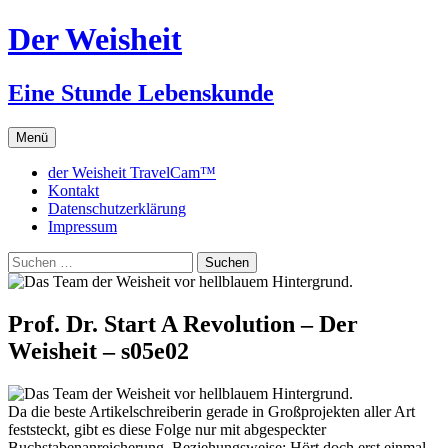
Zum
Der Weisheit
Inhalt
springen
Eine Stunde Lebenskunde
Menü
der Weisheit TravelCam™
Kontakt
Datenschutzerklärung
Impressum
Suchen
nach:
Prof. Dr. Start A Revolution – Der
Weisheit – s05e02
Da die beste Artikelschreiberin gerade in Großprojekten aller Art
feststeckt, gibt es diese Folge nur mit abgespeckter
Buchstabenanreicherung. Beziehungsweise: Hört doch erst einmal