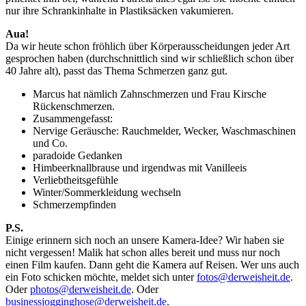
nur ihre Schrankinhalte in Plastiksäcken vakumieren.
Aua!
Da wir heute schon fröhlich über Körperausscheidungen jeder Art
gesprochen haben (durchschnittlich sind wir schließlich schon über
40 Jahre alt), passt das Thema Schmerzen ganz gut.
Marcus hat nämlich Zahnschmerzen und Frau Kirsche
Rückenschmerzen.
Zusammengefasst:
Nervige Geräusche: Rauchmelder, Wecker, Waschmaschinen
und Co.
paradoide Gedanken
Himbeerknallbrause und irgendwas mit Vanilleeis
Verliebtheitsgefühle
Winter/Sommerkleidung wechseln
Schmerzempfinden
P.S.
Einige erinnern sich noch an unsere Kamera-Idee? Wir haben sie
nicht vergessen! Malik hat schon alles bereit und muss nur noch
einen Film kaufen. Dann geht die Kamera auf Reisen. Wer uns auch
ein Foto schicken möchte, meldet sich unter
fotos@derweisheit.de
.
Oder
photos@derweisheit.de
. Oder
businessjogginghose@derweisheit.de
.