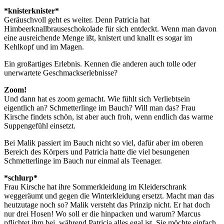
*knisterknister*
Geräuschvoll geht es weiter. Denn Patricia hat
Himbeerknallbrauseschokolade für sich entdeckt. Wenn man davon
eine ausreichende Menge ißt, knistert und knallt es sogar im
Kehlkopf und im Magen.
Ein großartiges Erlebnis. Kennen die anderen auch tolle oder
unerwartete Geschmackserlebnisse?
Zoom!
Und dann hat es zoom gemacht. Wie fühlt sich Verliebtsein
eigentlich an? Schmetterlinge im Bauch? Will man das? Frau
Kirsche findets schön, ist aber auch froh, wenn endlich das warme
Suppengefühl einsetzt.
Bei Malik passiert im Bauch nicht so viel, dafür aber im oberen
Bereich des Körpers und Patricia hatte die viel besungenen
Schmetterlinge im Bauch nur einmal als Teenager.
*schlurp*
Frau Kirsche hat ihre Sommerkleidung im Kleiderschrank
weggeräumt und gegen die Winterkleidung ersetzt. Macht man das
heutzutage noch so? Malik versteht das Prinzip nicht. Er hat doch
nur drei Hosen! Wo soll er die hinpacken und warum? Marcus
pflichtet ihm bei, während Patricia alles egal ist. Sie möchte einfach