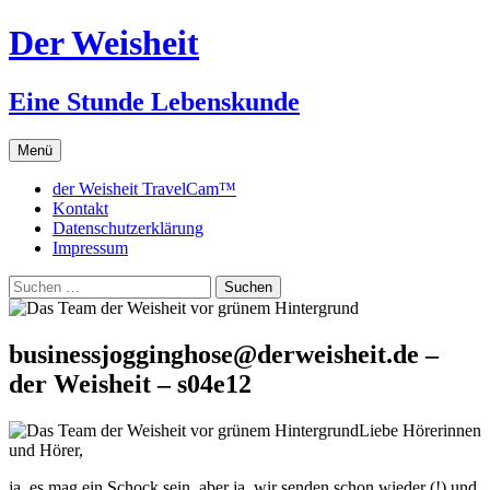
Zum
Der Weisheit
Inhalt
springen
Eine Stunde Lebenskunde
Menü
der Weisheit TravelCam™
Kontakt
Datenschutzerklärung
Impressum
Suchen
nach:
businessjogginghose@derweisheit.de –
der Weisheit – s04e12
Liebe Hörerinnen
und Hörer,
ja, es mag ein Schock sein, aber ja, wir senden schon wieder (!) und