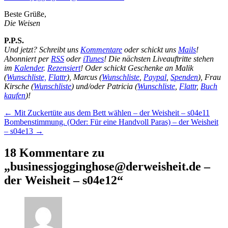
Beste Grüße,
Die Weisen
P.P.S.
Und jetzt? Schreibt uns
Kommentare
oder schickt uns
Mails
!
Abonniert per
RSS
oder
iTunes
! Die nächsten Liveauftritte stehen
im
Kalender
.
Rezensiert
! Oder schickt Geschenke an Malik
(
Wunschliste,
Flattr
), Marcus (
Wunschliste
,
Paypal
,
Spenden
), Frau
Kirsche (
Wunschliste
) und/oder Patricia (
Wunschliste
,
Flattr
,
Buch
kaufen
)!
Beitragsnavigation
←
Mit Zuckertüte aus dem Bett wählen – der Weisheit – s04e11
Bombenstimmung. (Oder: Für eine Handvoll Paras) – der Weisheit
– s04e13
→
18 Kommentare zu
„
businessjogginghose@derweisheit.de –
der Weisheit – s04e12
“