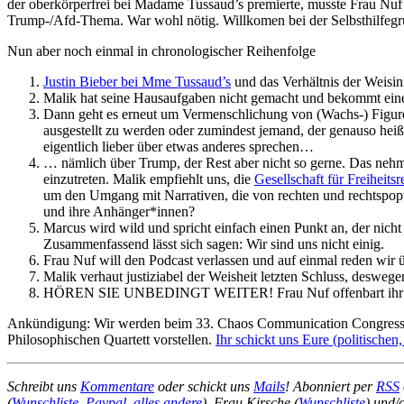
der oberkörperfrei bei Madame Tussaud’s premierte, musste Frau Nuf 
Trump-/Afd-Thema. War wohl nötig. Willkomen bei der Selbsthilfegr
Nun aber noch einmal in chronologischer Reihenfolge
Justin Bieber bei Mme Tussaud’s
und das Verhältnis der Weis
Malik hat seine Hausaufgaben nicht gemacht und bekommt ein
Dann geht es erneut um Vermenschlichung von (Wachs-) Figuren. 
ausgestellt zu werden oder zumindest jemand, der genauso heißt
eigentlich lieber über etwas anderes sprechen…
… nämlich über Trump, der Rest aber nicht so gerne. Das nehmen
einzutreten. Malik empfiehlt uns, die
Gesellschaft für Freiheitsr
um den Umgang mit Narrativen, die von rechten und rechtspopul
und ihre Anhänger*innen?
Marcus wird wild und spricht einfach einen Punkt an, der nicht
Zusammenfassend lässt sich sagen: Wir sind uns nicht einig.
Frau Nuf will den Podcast verlassen und auf einmal reden wir ü
Malik verhaut justiziabel der Weisheit letzten Schluss, deswege
HÖREN SIE UNBEDINGT WEITER! Frau Nuf offenbart ihr w
Ankündigung: Wir werden beim 33. Chaos Communication Congress a
Philosophischen Quartett vorstellen.
Ihr schickt uns Eure (politischen
Schreibt uns
Kommentare
oder schickt uns
Mails
! Abonniert per
RSS
(
Wunschliste
,
Paypal
,
alles andere
), Frau Kirsche (
Wunschliste
) und/