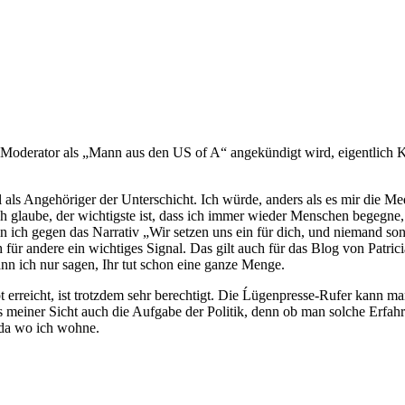
Moderator als „Mann aus den US of A“ angekündigt wird, eigentlich Kan
als Angehöriger der Unterschicht. Ich würde, anders als es mir die Med
 glaube, der wichtigste ist, dass ich immer wieder Menschen begegne, 
 ich gegen das Narrativ „Wir setzen uns ein für dich, und niemand so
für andere ein wichtiges Signal. Das gilt auch für das Blog von Patrici
ann ich nur sagen, Ihr tut schon eine ganze Menge.
rreicht, ist trotzdem sehr berechtigt. Die Ĺügenpresse-Rufer kann man
s meiner Sicht auch die Aufgabe der Politik, denn ob man solche Erfahru
 da wo ich wohne.