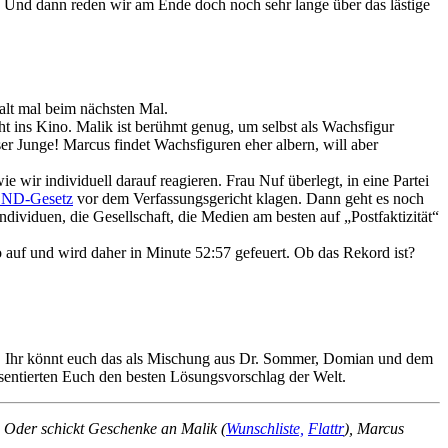
n. Und dann reden wir am Ende doch noch sehr lange über das lästige
alt mal beim nächsten Mal.
ht ins Kino. Malik ist berühmt genug, um selbst als Wachsfigur
ser Junge! Marcus findet Wachsfiguren eher albern, will aber
wir individuell darauf reagieren. Frau Nuf überlegt, in eine Partei
ND-Gesetz
vor dem Verfassungsgericht klagen. Dann geht es noch
ividuen, die Gesellschaft, die Medien am besten auf „Postfaktizität“
o auf und wird daher in Minute 52:57 gefeuert. Ob das Rekord ist?
 Ihr könnt euch das als Mischung aus Dr. Sommer, Domian und dem
räsentierten Euch den besten Lösungsvorschlag der Welt.
! Oder schickt Geschenke an Malik (
Wunschliste,
Flattr
), Marcus