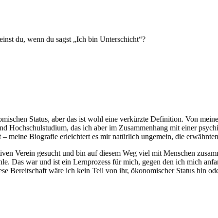
meinst du, wenn du sagst „Ich bin Unterschicht“?
schen Status, aber das ist wohl eine verkürzte Definition. Von meiner S
end Hochschulstudium, das ich aber im Zusammenhang mit einer psych
t – meine Biografie erleichtert es mir natürlich ungemein, die erwähnt
ativen Verein gesucht und bin auf diesem Weg viel mit Menschen zusamm
e. Das war und ist ein Lernprozess für mich, gegen den ich mich anfan
se Bereitschaft wäre ich kein Teil von ihr, ökonomischer Status hin ode