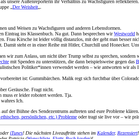
als unsere Außenreporterin ihr Verhältnis zu Wachsfiguren reflektiere
uppe „
Der Weisheit
„.
innen und Weisen zu Wachsfiguren und anderen Lebensformen.
en Eintrag ins Klassenbuch. Na gut. Dann besprechen wir
Westworld
h
Frau Kirsche ist leider völlig distanzlos, mit der geht man besser nic
. Damit steht er in einer Reihe mit Hitler, Churchill und Honecker. Un
 wir zum Anlass, um nicht über Trump selbst zu sprechen, sondern wie 
echte
mit Spenden zu unterstützen, die dann beispielsweise gegen das
B
istischen Politiker*innen verwendet werden – wie antworten wir als Ind
 vorbereitet ist: Gummibärchen. Malik regt sich furchtbar über Colorad
ber Geräusche. Fragt nicht.
n muss er leider robotert werden. Tja.
ahres Ich.
uf der Bühne des Sendezentrums auftreten und eure Probleme klären.
, ethischen, persönlichen, etc.) Probleme
oder tragt sie live vor – wir p
oder
iTunes
! Die nächsten Liveauftritte stehen im
Kalender
.
Rezensiert
oder Patricia (
Wunschliste
,
Flattr
,
Buch kaufen
)!