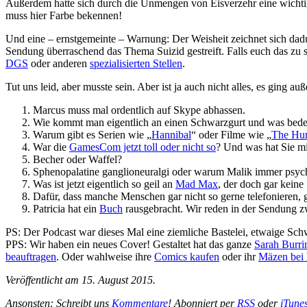
Außerdem hatte sich durch die Unmengen von Eisverzehr eine wichtige
muss hier Farbe bekennen!
Und eine – ernstgemeinte – Warnung: Der Weisheit zeichnet sich dadu
Sendung überraschend das Thema Suizid gestreift. Falls euch das zu seh
DGS
oder anderen
spezialisierten Stellen
.
Tut uns leid, aber musste sein. Aber ist ja auch nicht alles, es ging 
Marcus muss mal ordentlich auf Skype abhassen.
Wie kommt man eigentlich an einen Schwarzgurt und was bedeu
Warum gibt es Serien wie „
Hannibal
“ oder Filme wie „
The Hu
War die
GamesCom jetzt toll oder nicht so
? Und was hat Sie mi
Becher oder Waffel?
Sphenopalatine ganglioneuralgi oder warum Malik immer psycho
Was ist jetzt eigentlich so geil an
Mad Max
, der doch gar keine 
Dafür, dass manche Menschen gar nicht so gerne telefonieren,
Patricia hat ein
Buch
rausgebracht. Wir reden in der Sendung z
PS: Der Podcast war dieses Mal eine ziemliche Bastelei, etwaige Sch
PPS: Wir haben ein neues Cover! Gestaltet hat das ganze
Sarah Burri
beauftragen
. Oder wahlweise ihre
Comics kaufen
oder ihr
Mäzen bei 
Veröffentlicht am 15. August 2015.
Ansonsten: Schreibt uns
Kommentare
! Abonniert per
RSS
oder
iTune