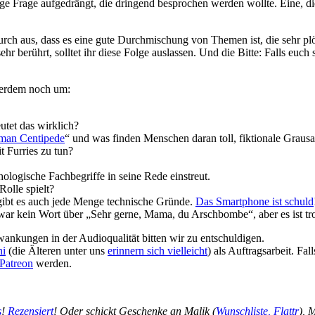
 Frage aufgedrängt, die dringend besprochen werden wollte. Eine, die
rch aus, dass es eine gute Durchmischung von Themen ist, die sehr plö
r berührt, solltet ihr diese Folge auslassen. Und die Bitte: Falls euch 
außerdem noch um:
tet das wirklich?
man Centipede
“ und was finden Menschen daran toll, fiktionale Graus
t Furries zu tun?
logische Fachbegriffe in seine Rede einstreut.
Rolle spielt?
 gibt es auch jede Menge technische Gründe.
Das Smartphone ist schuld
war kein Wort über „Sehr gerne, Mama, du Arschbombe“, aber es ist tr
wankungen in der Audioqualität bitten wir zu entschuldigen.
ni
(die Älteren unter uns
erinnern sich vielleicht
) als Auftragsarbeit. Fall
Patreon
werden.
s
!
Rezensiert
! Oder schickt Geschenke an Malik (
Wunschliste,
Flattr
), 