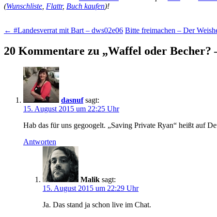
(
Wunschliste
,
Flattr
,
Buch kaufen
)!
Beitragsnavigation
←
#Landesverrat mit Bart – dws02e06
Bitte freimachen – Der Weish
20 Kommentare zu „
Waffel oder Becher? 
dasnuf
sagt:
15. August 2015 um 22:25 Uhr
Hab das für uns gegoogelt. „Saving Private Ryan“ heißt auf D
Antworten
Malik
sagt:
15. August 2015 um 22:29 Uhr
Ja. Das stand ja schon live im Chat.