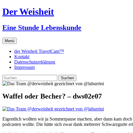
Zum
Der Weisheit
Inhalt
springen
Eine Stunde Lebenskunde
Menü
der Weisheit TravelCam™
Kontakt
Datenschutzerklärung
Impressum
Suchen
nach:
Waffel oder Becher? – dws02e07
Eigentlich wollten wir ja Sommerpause machen, aber dann kam doch all
podcasten wollte. Die hätte sich zwar dank mehrerer Schwarzgurte erf