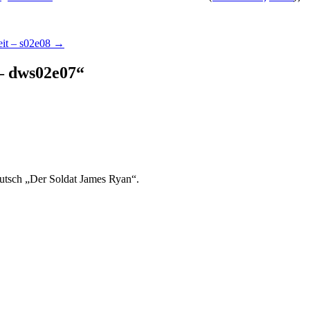
eit – s02e08
→
– dws02e07
“
eutsch „Der Soldat James Ryan“.