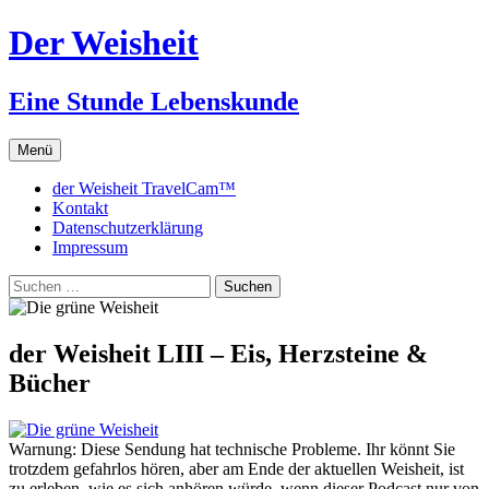
Zum
Der Weisheit
Inhalt
springen
Eine Stunde Lebenskunde
Menü
der Weisheit TravelCam™
Kontakt
Datenschutzerklärung
Impressum
Suchen
nach:
der Weisheit LIII – Eis, Herzsteine &
Bücher
Warnung: Diese Sendung hat technische Probleme. Ihr könnt Sie
trotzdem gefahrlos hören, aber am Ende der aktuellen Weisheit, ist
zu erleben, wie es sich anhören würde, wenn dieser Podcast nur von