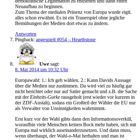
demokratische Legitimation zu entziehen und dann einen
Neuaufbau zu beginnen.
Zum Thema der medialen Präsenz von Europa wurde eigtl.
alles schon erwähnt. Es ist ein Trauerspiel ohne jegliche
Bemühungen der Medien dort etwas zu ändern.
Antworten
Pingback:
angespielt #054 – Hearthstone
Uwe
sagt:
8. Mai 2014 um 10:32 Uhr
Europawahl: 1.: Ich geh wählen. 2.: Kann Davids Aussage
über die Medien nur zustimmen. Da wird viel zu häufig gar
nicht berichtet oder nur auf Satire gemacht und z.B. die Sache
mit der
Einheits-Gurke
rausgeholt (erst wieder vor kurzem in
der ZDF-Anstalt), sodass ein Großteil der Wähler die EU nur
als Verwalter von Unsinnigkeiten wahrnimmt.
Erst kurz vor der Wahl gibts dann den Informationsoverkill,
woraufhin viele Menschen keinen Bock mehr haben, sich mit
Europa mal wirklich auseinanderzusetzen. Und dann muss,
wenn überhaupt, der Wahl-o-Mat herhalten und man ist