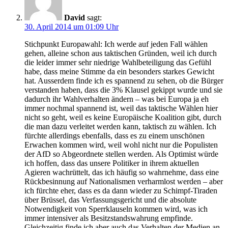
David
sagt:
30. April 2014 um 01:09 Uhr
Stichpunkt Europawahl: Ich werde auf jeden Fall wählen
gehen, alleine schon aus taktischen Gründen, weil ich durch
die leider immer sehr niedrige Wahlbeteiligung das Gefühl
habe, dass meine Stimme da ein besonders starkes Gewicht
hat. Ausserdem finde ich es spannend zu sehen, ob die Bürger
verstanden haben, dass die 3% Klausel gekippt wurde und sie
dadurch ihr Wahlverhalten ändern – was bei Europa ja eh
immer nochmal spannend ist, weil das taktische Wählen hier
nicht so geht, weil es keine Europäische Koalition gibt, durch
die man dazu verleitet werden kann, taktisch zu wählen. Ich
fürchte allerdings ebenfalls, dass es zu einem unschönen
Erwachen kommen wird, weil wohl nicht nur die Populisten
der AfD so Abgeordnete stellen werden. Als Optimist würde
ich hoffen, dass das unsere Politiker in ihrem aktuellen
Agieren wachrüttelt, das ich häufig so wahrnehme, dass eine
Rückbesinnung auf Nationalismen verharmlost werden – aber
ich fürchte eher, dass es da dann wieder zu Schimpf-Tiraden
über Brüssel, das Verfassungsgericht und die absolute
Notwendigkeit von Sperrklauseln kommen wird, was ich
immer intensiver als Besitzstandswahrung empfinde.
Gleichzeitig finde ich aber auch das Verhalten der Medien an