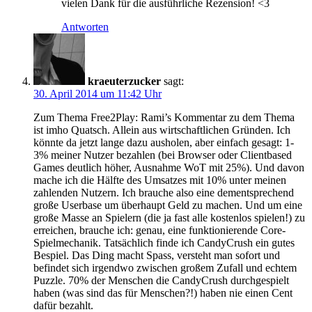
vielen Dank für die ausführliche Rezension! <3
Antworten
kraeuterzucker
sagt:
30. April 2014 um 11:42 Uhr
Zum Thema Free2Play: Rami’s Kommentar zu dem Thema
ist imho Quatsch. Allein aus wirtschaftlichen Gründen. Ich
könnte da jetzt lange dazu ausholen, aber einfach gesagt: 1-
3% meiner Nutzer bezahlen (bei Browser oder Clientbased
Games deutlich höher, Ausnahme WoT mit 25%). Und davon
mache ich die Hälfte des Umsatzes mit 10% unter meinen
zahlenden Nutzern. Ich brauche also eine dementsprechend
große Userbase um überhaupt Geld zu machen. Und um eine
große Masse an Spielern (die ja fast alle kostenlos spielen!) zu
erreichen, brauche ich: genau, eine funktionierende Core-
Spielmechanik. Tatsächlich finde ich CandyCrush ein gutes
Bespiel. Das Ding macht Spass, versteht man sofort und
befindet sich irgendwo zwischen großem Zufall und echtem
Puzzle. 70% der Menschen die CandyCrush durchgespielt
haben (was sind das für Menschen?!) haben nie einen Cent
dafür bezahlt.