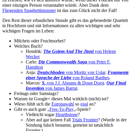
einer einzigen Person veranstaltet würde. Aber Dank dem
Fliegenden Spaghettimonster
ist das zum Glück nicht der Fall!
Den Rest dieser erbaulichen Stunde gibt es das gebenedeite Quartett
in Hochform und mit Informationen zu allen wichtigen und sehr
wichtigen Fragen im Leben:
Milcheis oder Fruchtsorbet?
Welches Buch?
Hendrik:
The Golem And The Jinni
von Helene
Wecker
Carlo:
Die Commonwealth Saga
von Peter F.
Hamilton
Anja:
Deutschboden
von Moritz von Uslar
.
Fragmente
einer Sprache der Liebe
von Roland Barthes
.
Marcus:
S.
von J.J. Abrams & Doug Dorst
.
Our Final
Invention
von James Barrat
.
Freitags oder Samstags?
Warum ist Google+ dieses Mal wirklich (nicht) tot?
Wieso fühlt sich die
Europawahl
so
egal
an?
Gibt es auch gute „
Free-To-Play
„-Spiele?
Vielleicht sogar
Hearthstone
?
Aber auf gar keinen Fall
Trials Frontier
? (Wurde in der
Sendung falsch benamst, gemeint ist tatsächlich
Frontier.)