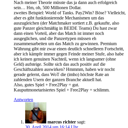
Nach meiner Theorie müsste das ja dann auch erfolgreich
sein… Hm, oh, 500 Millionen Dollar.
zweites Beispiel: World of Tanks. Pay2Win? Böse? Vielleicht,
aber es gibt funktionierende Mechanismen um das
auszugleichen (der Matchmaker sortiert z.B. gekaufte, also
gute Panzer gleichmäßig in BEIDE Teams) Du hast zwar
dann einen Vorteil, aber das Match ist immer noch
ausgeglichen, und die Panzertypen müssen eh
zusammenarbeiten um das Match zu gewinnen. Premium
Währung gibt mir zwar einen deutlich schnelleren Fortschritt,
aber ich kämpfe immer gegen Feinde meiner Stufe, also habe
ich keinen genuinen Nachteil, wenn ich langsamer (ohne
Geld) aufsteige. Sollte sich das auch positiv auf die
Geschäftszahlen auswirken? Hmmmm, haben wir nocht
gerade gelernt, dass WoT die (imho) höchste Rate an
zahlenden Usern der ganzen Branche aktuell hat.
Also, gutes Spiel + Free2Play = gut.
Kauputtmonetarisiertes Spiel + Free2Play = schlimm.
Antworten
marcus richter
sagt:
30. April 2014 um 16:14 Uhr