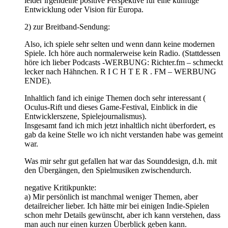
leider irgendeine positive Perspektive für eine künftige
Entwicklung oder Vision für Europa.
2) zur Breitband-Sendung:
Also, ich spiele sehr selten und wenn dann keine modernen
Spiele. Ich höre auch normalerweise kein Radio. (Stattdessen
höre ich lieber Podcasts -WERBUNG: Richter.fm – schmeckt
lecker nach Hähnchen. R I C H T E R . FM – WERBUNG
ENDE).
Inhaltlich fand ich einige Themen doch sehr interessant (
Oculus-Rift und dieses Game-Festival, Einblick in die
Entwicklerszene, Spielejournalismus).
Insgesamt fand ich mich jetzt inhaltlich nicht überfordert, es
gab da keine Stelle wo ich nicht verstanden habe was gemeint
war.
Was mir sehr gut gefallen hat war das Sounddesign, d.h. mit
den Übergängen, den Spielmusiken zwischendurch.
negative Kritikpunkte:
a) Mir persönlich ist manchmal weniger Themen, aber
detailreicher lieber. Ich hätte mir bei einigen Indie-Spielen
schon mehr Details gewünscht, aber ich kann verstehen, dass
man auch nur einen kurzen Überblick geben kann.