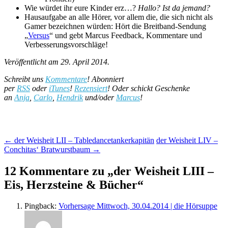
Wie würdet ihr eure Kinder erz…?
Hallo? Ist da jemand?
Hausaufgabe an alle Hörer, vor allem die, die sich nicht als
Gamer bezeichnen würden: Hört die Breitband-Sendung
„
Versus
“ und gebt Marcus Feedback, Kommentare und
Verbesserungsvorschläge!
Veröffentlicht am 29. April 2014.
Schreibt uns
Kommentare
! Abonniert
per
RSS
oder
iTunes
!
Rezensiert
! Oder schickt Geschenke
an
Anja
,
Carlo
,
Hendrik
und/oder
Marcus
!
Beitragsnavigation
←
der Weisheit LII – Tabledancetankerkapitän
der Weisheit LIV –
Conchitas‘ Bratwurstbaum
→
12 Kommentare zu „
der Weisheit LIII –
Eis, Herzsteine & Bücher
“
Pingback:
Vorhersage Mittwoch, 30.04.2014 | die Hörsuppe