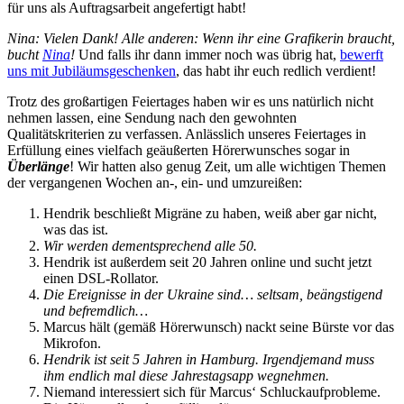
für uns als Auftragsarbeit angefertigt habt!
Nina: Vielen Dank! Alle anderen: Wenn ihr eine Grafikerin braucht,
bucht
Nina
!
Und falls ihr dann immer noch was übrig hat,
bewerft
uns mit Jubiläumsgeschenken
, das habt ihr euch redlich verdient!
Trotz des großartigen Feiertages haben wir es uns natürlich nicht
nehmen lassen, eine Sendung nach den gewohnten
Qualitätskriterien zu verfassen. Anlässlich unseres Feiertages in
Erfüllung eines vielfach geäußerten Hörerwunsches sogar in
Überlänge
! Wir hatten also genug Zeit, um alle wichtigen Themen
der vergangenen Wochen an-, ein- und umzureißen:
Hendrik beschließt Migräne zu haben, weiß aber gar nicht,
was das ist.
Wir werden dementsprechend alle 50.
Hendrik ist außerdem seit 20 Jahren online und sucht jetzt
einen DSL-Rollator.
Die Ereignisse in der Ukraine sind… seltsam, beängstigend
und befremdlich…
Marcus hält (gemäß Hörerwunsch) nackt seine Bürste vor das
Mikrofon.
Hendrik ist seit 5 Jahren in Hamburg. Irgendjemand muss
ihm endlich mal diese Jahrestagsapp wegnehmen.
Niemand interessiert sich für Marcus‘ Schluckaufprobleme.