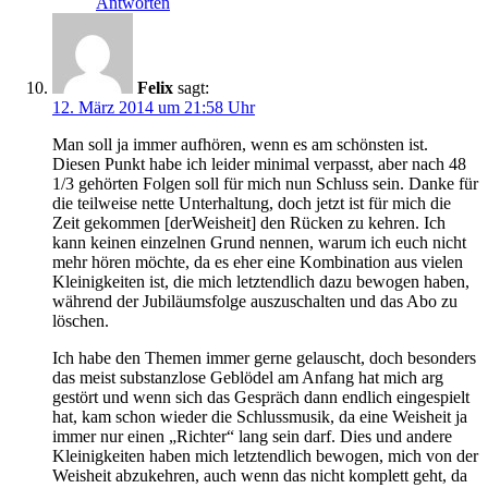
Antworten
Felix
sagt:
12. März 2014 um 21:58 Uhr
Man soll ja immer aufhören, wenn es am schönsten ist.
Diesen Punkt habe ich leider minimal verpasst, aber nach 48
1/3 gehörten Folgen soll für mich nun Schluss sein. Danke für
die teilweise nette Unterhaltung, doch jetzt ist für mich die
Zeit gekommen [derWeisheit] den Rücken zu kehren. Ich
kann keinen einzelnen Grund nennen, warum ich euch nicht
mehr hören möchte, da es eher eine Kombination aus vielen
Kleinigkeiten ist, die mich letztendlich dazu bewogen haben,
während der Jubiläumsfolge auszuschalten und das Abo zu
löschen.
Ich habe den Themen immer gerne gelauscht, doch besonders
das meist substanzlose Geblödel am Anfang hat mich arg
gestört und wenn sich das Gespräch dann endlich eingespielt
hat, kam schon wieder die Schlussmusik, da eine Weisheit ja
immer nur einen „Richter“ lang sein darf. Dies und andere
Kleinigkeiten haben mich letztendlich bewogen, mich von der
Weisheit abzukehren, auch wenn das nicht komplett geht, da