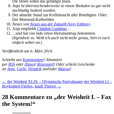
Die Hörer sollen das gefälligst lösen.
Anja ist überraschenderweise in einem Bioladen so gar nicht
nachhaltig bedient worden.
Der aktuelle Stand zur Koffeinsucht aller Beteiligten. Oder:
Der Motorrad-Kaffeefilter.
Neues von
Neues aus der Zukunft (Sexy Edition)
.
Anja empfiehlt
Childish Gambino
…
…und hat von Sido einen Heiratsantrag bekommen.
(Irgendwie so. Weiß ich auch nicht mehr genau, hört es euch
einfach selber an.)
Veröffentlicht am 6. März 2014.
Schreibt uns
Kommentare
! Abonniert
per
RSS
oder
iTunes
!
Rezensiert
! Oder schickt Geschenke
an
Anja
,
Carlo
,
Hendrik
und/oder
Marcus
!
Beitragsnavigation
←
der Weisheit XLIX – Olympische Partyabsager
der Weisheit LI –
Boykottiert Firefox, kauft Threes!
→
28 Kommentare zu „
der Weisheit L – Fax
the System!
“