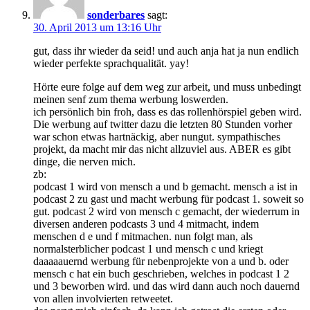
sonderbares
sagt:
30. April 2013 um 13:16 Uhr
gut, dass ihr wieder da seid! und auch anja hat ja nun endlich
wieder perfekte sprachqualität. yay!
Hörte eure folge auf dem weg zur arbeit, und muss unbedingt
meinen senf zum thema werbung loswerden.
ich persönlich bin froh, dass es das rollenhörspiel geben wird.
Die werbung auf twitter dazu die letzten 80 Stunden vorher
war schon etwas hartnäckig, aber nungut. sympathisches
projekt, da macht mir das nicht allzuviel aus. ABER es gibt
dinge, die nerven mich.
zb:
podcast 1 wird von mensch a und b gemacht. mensch a ist in
podcast 2 zu gast und macht werbung für podcast 1. soweit so
gut. podcast 2 wird von mensch c gemacht, der wiederrum in
diversen anderen podcasts 3 und 4 mitmacht, indem
menschen d e und f mitmachen. nun folgt man, als
normalsterblicher podcast 1 und mensch c und kriegt
daaaaauernd werbung für nebenprojekte von a und b. oder
mensch c hat ein buch geschrieben, welches in podcast 1 2
und 3 beworben wird. und das wird dann auch noch dauernd
von allen involvierten retweetet.