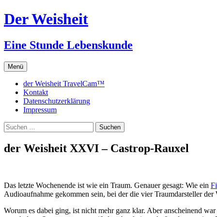
Zum
Der Weisheit
Inhalt
springen
Eine Stunde Lebenskunde
Menü
der Weisheit TravelCam™
Kontakt
Datenschutzerklärung
Impressum
Suchen
nach:
der Weisheit XXVI – Castrop-Rauxel
Das letzte Wochenende ist wie ein Traum. Genauer gesagt: Wie ein
Fi
Audioaufnahme gekommen sein, bei der die vier Traumdarsteller der W
Worum es dabei ging, ist nicht mehr ganz klar. Aber anscheinend war