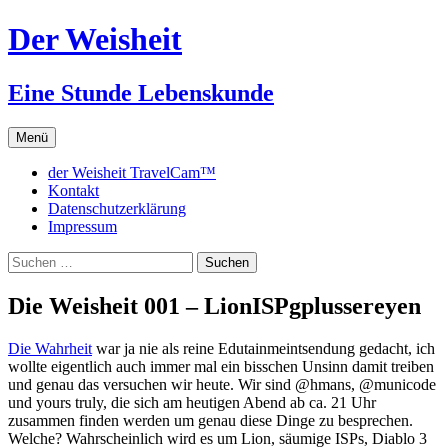
Zum
Der Weisheit
Inhalt
springen
Eine Stunde Lebenskunde
Menü
der Weisheit TravelCam™
Kontakt
Datenschutzerklärung
Impressum
Suchen
nach:
Die Weisheit 001 – LionISPgplussereyen
Die Wahrheit
war ja nie als reine Edutainmeintsendung gedacht, ich
wollte eigentlich auch immer mal ein bisschen Unsinn damit treiben
und genau das versuchen wir heute. Wir sind @hmans, @municode
und yours truly, die sich am heutigen Abend ab ca. 21 Uhr
zusammen finden werden um genau diese Dinge zu besprechen.
Welche? Wahrscheinlich wird es um Lion, säumige ISPs, Diablo 3