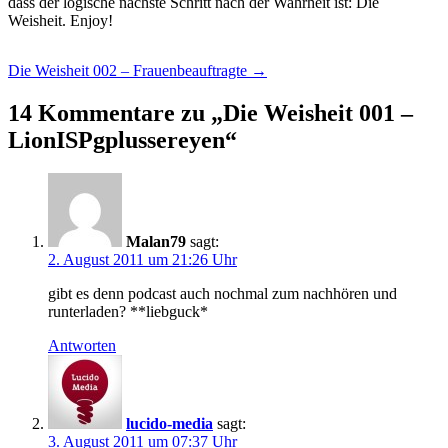
dass der logische nächste Schritt nach der Wahrheit ist: Die
Weisheit. Enjoy!
Beitragsnavigation
Die Weisheit 002 – Frauenbeauftragte
→
14 Kommentare zu „
Die Weisheit 001 –
LionISPgplussereyen
“
Malan79
sagt:
2. August 2011 um 21:26 Uhr
gibt es denn podcast auch nochmal zum nachhören und
runterladen? **liebguck*
Antworten
lucido-media
sagt:
3. August 2011 um 07:37 Uhr